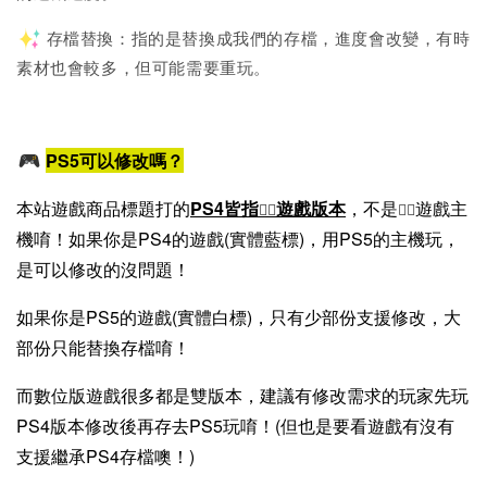
存檔替換：指的是替換成我們的存檔，進度會改變，有時
素材也會較多，但可能需要重玩。
PS5可以修改嗎？
本站遊戲商品標題打的
PS4皆指
遊戲版本
，不是
遊戲主
🙆‍♂
🙅‍♂
機唷！
如果你是PS4的遊戲(實體藍標)，用PS5的主機玩，
是可以修改的沒問題！
如果你是PS5的遊戲(
實
體
白標)，只有少部份支援修改，大
部份只能替換存檔唷！
而數位版遊戲很多都是雙版本，建議有修改需求的玩家先玩
PS4版本修改後再存去PS5玩唷！(但也是要看遊戲有沒有
支援繼承PS4存檔噢！)