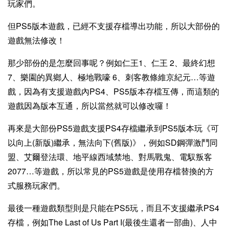
玩家們。
但PS5版本遊戲，已經不支援存檔導出功能，所以大部份的
遊戲無法修改！
那少部份的是怎麼回事呢？例如仁王1、
仁王
2、最終幻想
7、樂園的異鄉人、極地戰嚎 6、刺客教條維京紀元…等遊
戲，因為有支援遊戲內PS4、PS5版本存檔互傳，而這類的
遊戲因為版本互通，所以當然就可以修改囉！
再來是大部份PS5遊戲支援PS4存檔繼承到PS5版本玩《可
以向上(新版)繼承，無法向下(舊版)》，例如SD鋼彈激鬥同
盟、艾爾登法環、地平線西域禁地、對馬戰鬼、電馭叛客
2077…等遊戲，所以常見的PS5遊戲是使用存檔替換的方
式服務玩家們。
最後一種遊戲類型則是
只能在PS5玩，而且
不支援繼承PS4
存檔，例如The Last of Us Part I(最後生還者一部曲)、人中