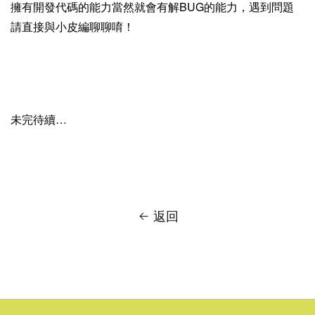
擁有開發代碼的能力當然就會有
解BUG的能力，遇到問題
請直接
與小皮編聊聊唷！
未完待續…
返回