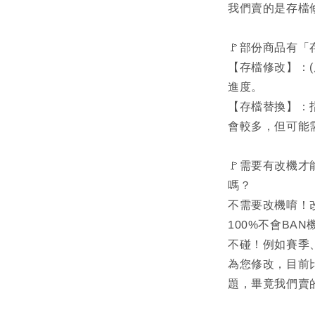
我們賣的是存檔
🚩部份商品有
【存檔修改】：
進度。
【存檔替換】：
會較多，但可能
🚩需要有改機才
嗎？
不需要改機唷！
100%不會BA
不碰！例如賽季
為您修改，目前
題，畢竟我們賣