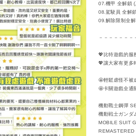
07.機甲 全解鎖 
08.駕駛員 全解鎖
09.解除限制全
－－－－－－－
💖比特遊戲的
💖讓大家有更
🤩輕鬆虐怪不
🤩卡關遊戲全
機動戰士鋼彈 S
機動戦士ガンダムSE
MOBILE SUIT 
REMASTERED