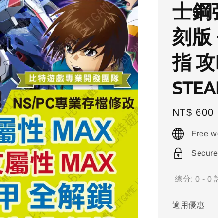
士鋼彈
刻版
指 
STE
Regular
NT$ 600
price
Free w
Secure
總分:
0
-
0
適用優惠