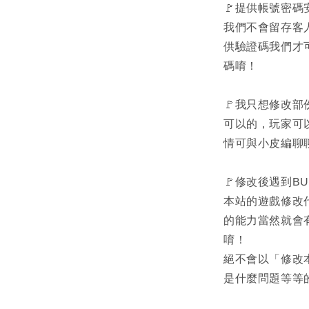
🚩提供帳號密碼
我們不會留存客
供驗證碼我們才
碼唷！
🚩我只想修改
可以的，玩家可
情可與小皮編聊
🚩修改後遇到B
本站的遊戲修改
的能力當然就會
唷！
絕不會以「修改
是什麼問題等等