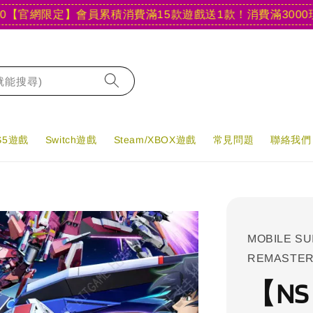
網限定】會員累積消費滿15款遊戲送1款！
消費滿3000現折40
字就能搜尋)
PS5遊戲
Switch遊戲
Steam/XBOX遊戲
常見問題
聯絡我們
MOBILE SU
REMASTE
【NS