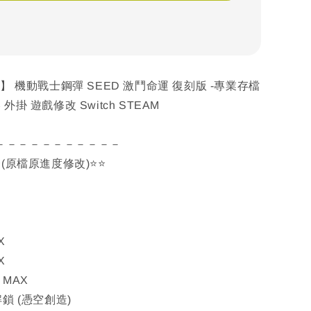
票】 機動戰士鋼彈 SEED 激鬥命運 復刻版 -專業存檔
外掛 遊戲修改 Switch STEAM
－－－－－－－－－－－
一(原檔原進度修改)⭐⭐
X
X
 MAX
解鎖 (憑空創造)