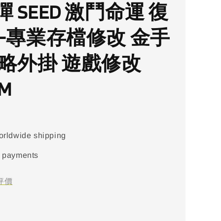
 SEED 激鬥命運 復
 -專業存檔修改 金手
攻略外掛 遊戲修改
AM
orldwide shipping
 payments
評價