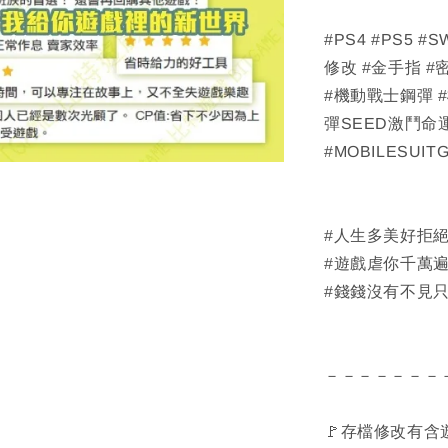
#PS4 #PS5 
修改 #金手指 #密
#機動戰士鋼彈 
彈SEED激鬥命
#MOBILESUIT
#人生多美好拒
#遊戲虐你千萬
#錢錢沒有不見
－－－－－－－
🚩存檔修改有含