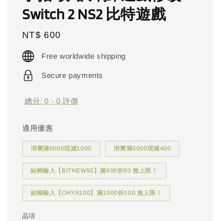
Switch 2 NS2 比特遊戲
Regular
NT$ 600
price
Free worldwide shipping
Secure payments
總分:
0
-
0
評價
適用優惠
消費滿6000現減1000
消費滿3000現減400
結帳輸入【BITNEW50】滿600折50 無上限！
結帳輸入【OHYA100】滿1000折100 無上限！
品項