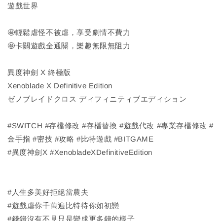
遊戲世界
🤩輕鬆虐怪不被虐，享受劇情不費力
🤩卡關遊戲全通關，樂趣無限無阻力
異度神劍 X 終極版
Xenoblade X Definitive Edition
ゼノブレイドクロス ディフィニティブエディション
#SWITCH #存檔修改 #存檔替換 #遊戲代改 #專業存檔修改 #
金手指 #密技 #攻略 #比特遊戲 #BITGAME
#異度神劍X #XenobladeXDefinitiveEdition
#人生多美好拒絕當農夫
#遊戲虐你千萬遍比特待你如初戀
#錢錢沒有不見只是變成更多錢的樣子