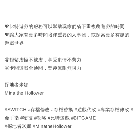
💖比特遊戲的服務可以幫助玩家們省下重複農遊戲的時間
💖讓大家有更多時間陪伴重要的人事物，或探索更多有趣的
遊戲世界
🤩輕鬆虐怪不被虐，享受劇情不費力
🤩卡關遊戲全通關，樂趣無限無阻力
探地者米娜
Mina the Hollower
#SWITCH #存檔修改 #存檔替換 #遊戲代改 #專業存檔修改 #
金手指 #密技 #攻略 #比特遊戲 #BITGAME
#探地者米娜 #MinatheHollower