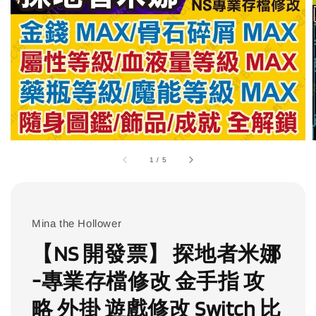
1
/
5
Mina the Hollower
【NS 開發票】 探地者米娜
-專業存檔修改 金手指 攻
略 外掛 遊戲修改 Switch 比