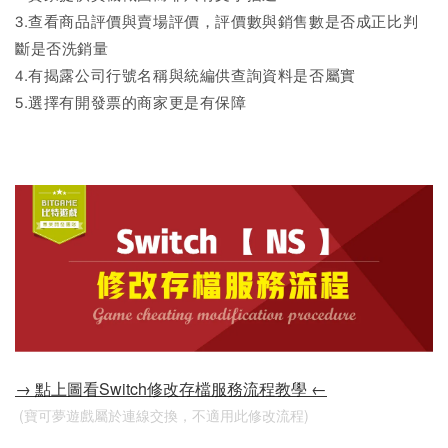
3.查看商品評價與賣場評價，評價數與銷售數是否成正比判
斷是否洗銷量
4.有揭露公司行號名稱與統編供查詢資料是否屬實
5.選擇有開發票的商家更是有保障
→ 點上圖看Switch修改存檔服務流程教學 ←
 (寶可夢遊戲屬於連線交換，不適用此修改流程)