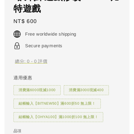
特遊戲
Regular
NT$ 600
price
Free worldwide shipping
Secure payments
總分:
0
-
0
評價
適用優惠
消費滿6000現減1000
消費滿3000現減400
結帳輸入【BITNEW50】滿600折50 無上限！
結帳輸入【OHYA100】滿1000折100 無上限！
品項