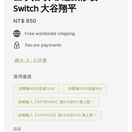
Switch 大谷翔平
Regular
NT$ 850
price
Free worldwide shipping
Secure payments
總分:
0
-
0
評價
適用優惠
消費滿6000現減1000
消費滿3000現減400
結帳輸入【BITNEW50】滿600折50 無上限！
結帳輸入【OHYA100】滿1000折100 無上限！
品項