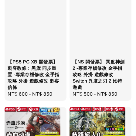
【PS5 PC XB 開發票】
【NS 開發票】 異度神劍
刺客教條：黑旗 同步重
2 -專業存檔修改 金手指
置 -專業存檔修改 金手指
攻略 外掛 遊戲修改
攻略 外掛 遊戲修改 刺客
Switch 異度之刃 2 比特
信條
遊戲
Regular
NT$ 600
-
NT$ 850
Regular
NT$ 500
-
NT$ 850
price
price