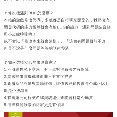
🚩修改後遇到BUG怎麼辦？
本站的遊戲修改代碼，多數都是自行研究開發的，我們擁有
開發代碼的能力當然就會有解BUG的能力，遇到問題請直接
與小皮編聊聊唷！
絕不會以「修改本來就會這樣」、「這個有問題目前不改」
但又不說是什麼問題等等的話術帶過
🚩如何選擇安心的修改賣家？
1.不引導你私下交易，有下單對消費者才有保障
2.賣家提供實機截圖而非只有文字描述
3.查看商品評價與賣場評價，評價數與銷售數是否成正比判
斷是否洗銷量
4.有揭露公司行號名稱與統編供查詢資料是否屬實
5.選擇有開發票的商家更是有保障