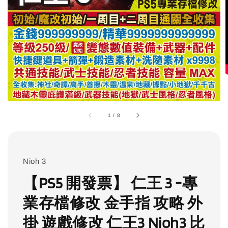
1
/
8
Nioh 3
【PS5 開發票】 仁王 3 -專
業存檔修改 金手指 攻略 外
掛 遊戲修改 仁王3 Nioh3 比