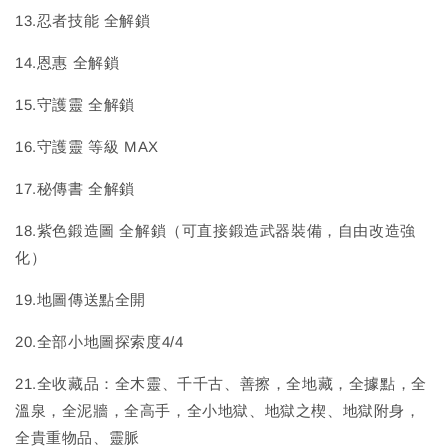
13.忍者技能 全解鎖
14.恩惠 全解鎖
15.守護靈 全解鎖
16.守護靈 等級 MAX
17.秘傳書 全解鎖
18.紫色鍛造圖 全解鎖（可直接鍛造武器裝備，自由改造強
化）
19.地圖傳送點全開
20.全部小地圖探索度4/4
21.全收藏品：全木靈、千千古、善擦，全地藏，全據點，全
溫泉，全泥牆，全高手，全小地獄、地獄之楔、地獄附身，
全貴重物品、靈脈