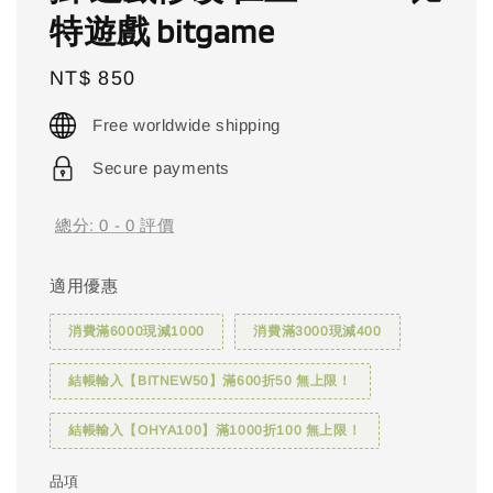
特遊戲 bitgame
Regular
NT$ 850
price
Free worldwide shipping
Secure payments
總分:
0
-
0
評價
適用優惠
消費滿6000現減1000
消費滿3000現減400
結帳輸入【BITNEW50】滿600折50 無上限！
結帳輸入【OHYA100】滿1000折100 無上限！
品項