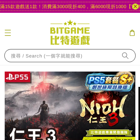
5款遊戲送1款！
消費滿3000現折400，滿6000現折1000
【官網限
搜尋 / Search (一個字就能搜尋)