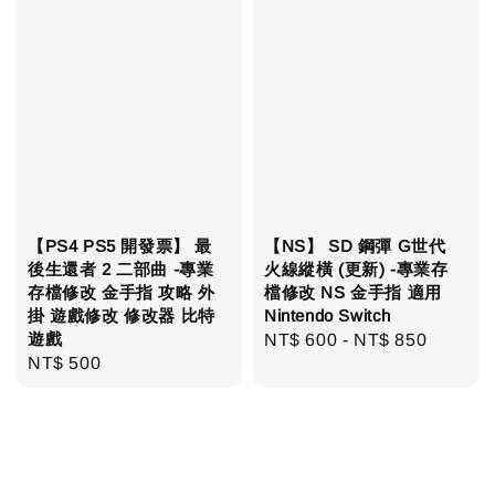
【PS4 PS5 開發票】 最
【NS】 SD 鋼彈 G世代
後生還者 2 二部曲 -專業
火線縱橫 (更新) -專業存
存檔修改 金手指 攻略 外
檔修改 NS 金手指 適用
掛 遊戲修改 修改器 比特
Nintendo Switch
遊戲
Regular
NT$ 600
-
NT$ 850
Regular
NT$ 500
price
price