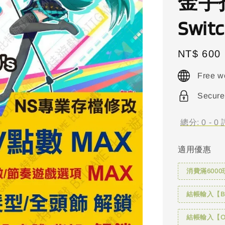
金手指
Swit
Regular
NT$ 600
price
Free w
Secure
總分:
0
-
0
適用優惠
消費滿6000
結帳輸入【BI
結帳輸入【OH