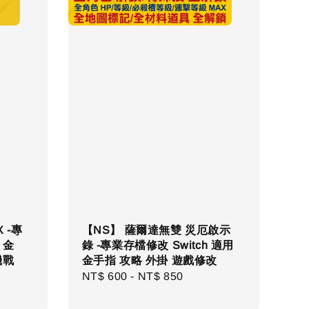
 -專
【NS】 薩爾達無雙 災厄啟示
 金
錄 -專業存檔修改 Switch 適用
機戰
金手指 攻略 外掛 遊戲修改
Regular
NT$ 600
-
NT$ 850
price