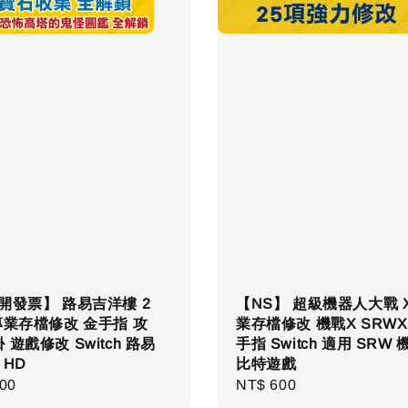
 開發票】 路易吉洋樓 2
【NS】 超級機器人大戰 X
-專業存檔修改 金手指 攻
業存檔修改 機戰X SRWX
 遊戲修改 Switch 路易
手指 Switch 適用 SRW 
 HD
比特遊戲
ar
00
Regular
NT$ 600
price