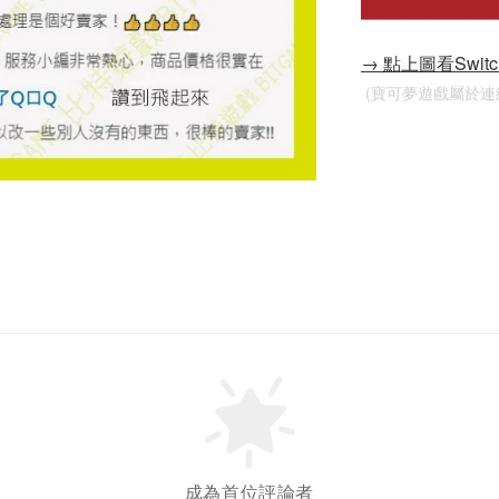
→ 點上圖看Swi
 (寶可夢遊戲屬於
成為首位評論者