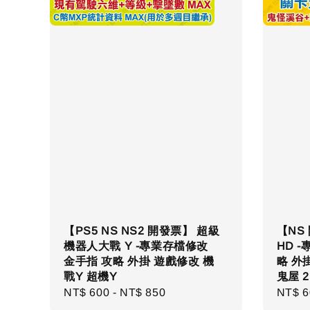
【PS5 NS NS2 開發票】 超級
【NS
機器人大戰 Y -專業存檔修改
HD 
金手指 攻略 外掛 遊戲修改 機
略 外掛
戰Y 超機Y
鬼屋 2
Regular
NT$ 600
-
NT$ 850
Regul
NT$ 6
price
price