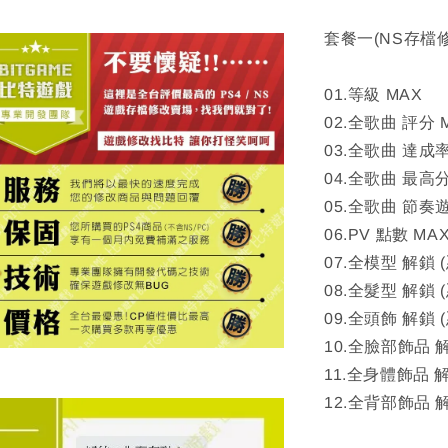
套餐一(NS存檔
01.等級 MAX
02.全歌曲 評分 
03.全歌曲 達成率
04.全歌曲 最高
05.全歌曲 節奏
06.PV 點數 MA
07.全模型 解鎖 
08.全髮型 解鎖 
09.全頭飾 解鎖 
10.全臉部飾品 
11.全身體飾品 
12.全背部飾品 