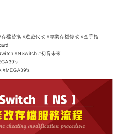
 #存檔替換 #遊戲代改 #專業存檔修改 #金手指
zard
Switch #NSwitch #初音未來
EGA39's
 #MEGA39's