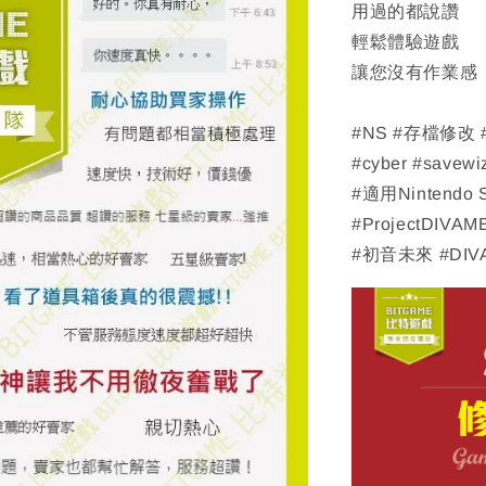
用過的都說讚
輕鬆體驗遊戲
讓您沒有作業感
#NS #存檔修改
#cyber #savewi
#適用Nintendo 
#ProjectDIVAM
#初音未來 #DIVA