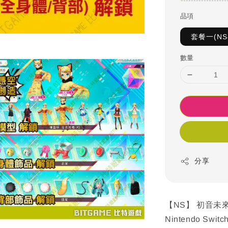
品項
套餐一(N
數量
分享
【NS】 初音未來 
Nintendo Switc