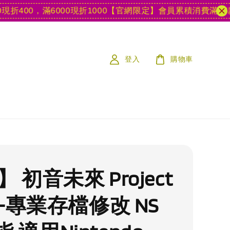
00，滿6000現折1000
【官網限定】會員累積消費滿15款遊戲
登入
購物車
】 初音未來 Project
A -專業存檔修改 NS