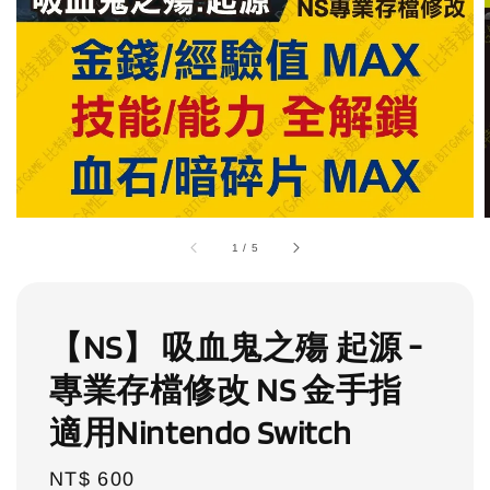
1
/
5
【NS】 吸血鬼之殤 起源 -
專業存檔修改 NS 金手指
適用Nintendo Switch
Regular
NT$ 600