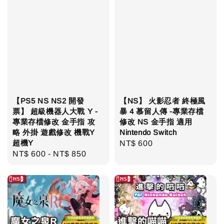
【PS5 NS NS2 開發
【NS】 火影忍者 終極風
票】 超級機器人大戰 Y -
暴 4 慕留人傳 -專業存檔
專業存檔修改 金手指 攻
修改 NS 金手指 適用
略 外掛 遊戲修改 機戰Y
Nintendo Switch
超機Y
Regular
NT$ 600
Regular
NT$ 600
-
NT$ 850
price
price