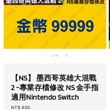
1
/
4
【NS】 墨西哥英雄大混戰
2 -專業存檔修改 NS 金手指
適用Nintendo Switch
Regular
NT$ 600