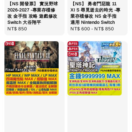
【NS 開發票】 實況野球
【NS】 勇者鬥惡龍 11
2026-2027 -專業存檔修
XI S 尋覓逝去的時光 -專
改 金手指 攻略 遊戲修改
業存檔修改 NS 金手指
Switch 大谷翔平
適用 Nintendo Switch
Regular
NT$ 850
Regular
NT$ 600
-
NT$ 850
price
price