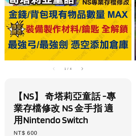
1
/
4
【NS】 奇塔莉亞童話 -專
業存檔修改 NS 金手指 適
用Nintendo Switch
Regular
NT$ 600