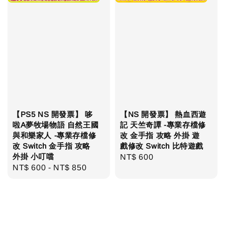
【PS5 NS 開發票】 哆
【NS 開發票】 熱血西遊
啦A夢牧場物語 自然王國
記 天竺奇譚 -專業存檔修
與和樂家人 -專業存檔修
改 金手指 攻略 外掛 遊
改 Switch 金手指 攻略
戲修改 Switch 比特遊戲
外掛 小叮噹
Regular
NT$ 600
Regular
NT$ 600
-
NT$ 850
price
price