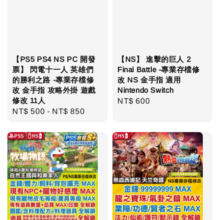
【PS5 PS4 NS PC 開發
【NS】 進擊的巨人 2
票】 閃電十一人 英雄們
Final Battle -專業存檔修
的勝利之路 -專業存檔修
改 NS 金手指 適用
改 金手指 攻略外掛 遊戲
Nintendo Switch
修改 11人
Regular
NT$ 600
Regular
NT$ 500
-
NT$ 850
price
price