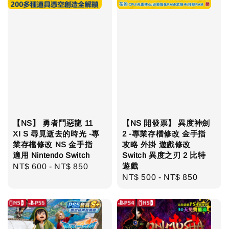
【NS】 勇者鬥惡龍 11
【NS 開發票】 異度神劍
XI S 尋覓逝去的時光 -專
2 -專業存檔修改 金手指
業存檔修改 NS 金手指
攻略 外掛 遊戲修改
適用 Nintendo Switch
Switch 異度之刃 2 比特
遊戲
Regular
NT$ 600
-
NT$ 850
Regular
NT$ 500
-
NT$ 850
price
price