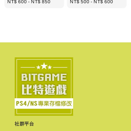
Regular
NT$ 600
-
NT$ 850
Regular
NT$ 500
-
NT$ 600
price
price
社群平台