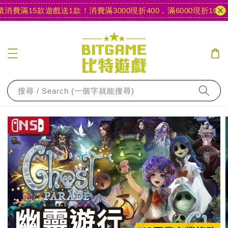
費滿15款遊戲送1款！
消費滿3000現折400，滿6000現折1000
【
搜尋 / Search (一個字就能搜尋)