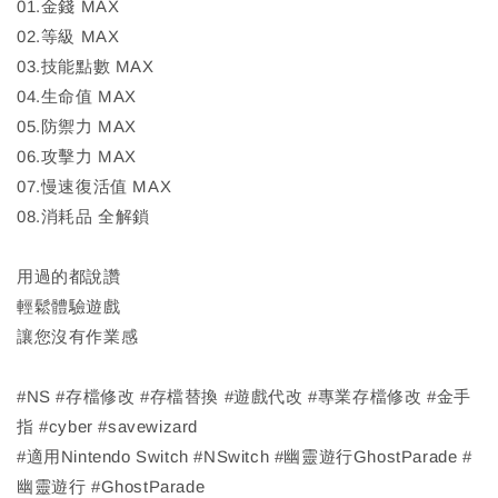
01.金錢 MAX
02.等級 MAX
03.技能點數 MAX
04.生命值 MAX
05.防禦力 MAX
06.攻擊力 MAX
07.慢速復活值 MAX
08.消耗品 全解鎖
用過的都說讚
輕鬆體驗遊戲
讓您沒有作業感
#NS #存檔修改 #存檔替換 #遊戲代改 #專業存檔修改 #金手
指 #cyber #savewizard
#適用Nintendo Switch #NSwitch #幽靈遊行GhostParade #
幽靈遊行 #GhostParade