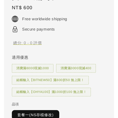
Regular
NT$ 600
price
Free worldwide shipping
Secure payments
總分:
0
-
0
評價
適用優惠
消費滿6000現減1000
消費滿3000現減400
結帳輸入【BITNEW50】滿600折50 無上限！
結帳輸入【OHYA100】滿1000折100 無上限！
品項
套餐一(NS存檔修改)