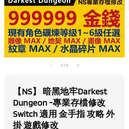
1
/
5
【NS】 暗黑地牢Darkest
Dungeon -專業存檔修改
Switch 適用 金手指 攻略 外
掛 遊戲修改