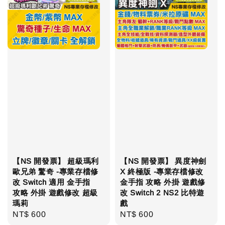
【NS 開發票】 超級瑪利
【NS 開發票】 異度神劍
歐兄弟 驚奇 -專業存檔修
X 終極版 -專業存檔修改
改 Switch 適用 金手指
金手指 攻略 外掛 遊戲修
攻略 外掛 遊戲修改 超級
改 Switch 2 NS2 比特遊
瑪莉
戲
Regular
NT$ 600
Regular
NT$ 600