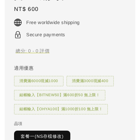
Regular
NT$ 600
price
Free worldwide shipping
Secure payments
總分:
0
-
0
評價
適用優惠
消費滿6000現減1000
消費滿3000現減400
結帳輸入【BITNEW50】滿600折50 無上限！
結帳輸入【OHYA100】滿1000折100 無上限！
品項
套餐一(NS存檔修改)