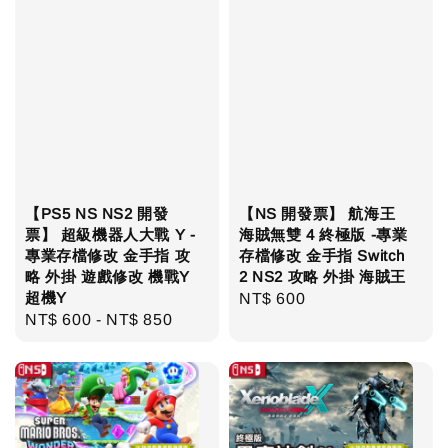
【PS5 NS NS2 開發
【NS 開發票】 航海王
票】 超級機器人大戰 Y -
海賊無雙 4 終極版 -專業
專業存檔修改 金手指 攻
存檔修改 金手指 Switch
略 外掛 遊戲修改 機戰Y
2 NS2 攻略 外掛 海賊王
超機Y
Regular
NT$ 600
Regular
NT$ 600
-
NT$ 850
price
price