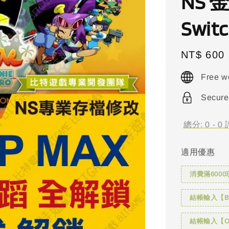
NS 
Swit
Regular
NT$ 600
price
Free w
Secure
總分:
0
-
0
適用優惠
消費滿6000
結帳輸入【BI
結帳輸入【OH