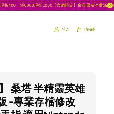
00，滿6000現折1000
【官網限定】會員累積消費滿15款遊戲
登入
購物車
S】 桑塔 半精靈英雄
版 -專業存檔修改