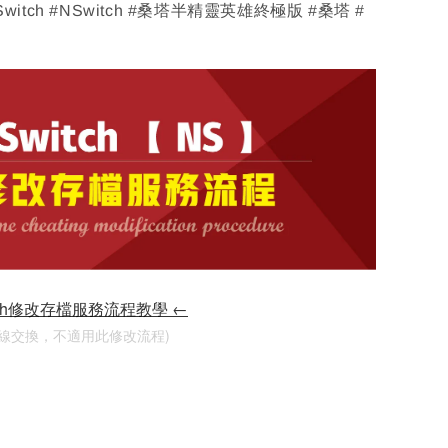
 Switch #NSwitch #桑塔半精靈英雄終極版 #桑塔 #
tch修改存檔服務流程教學 ←
連線交換，不適用此修改流程)