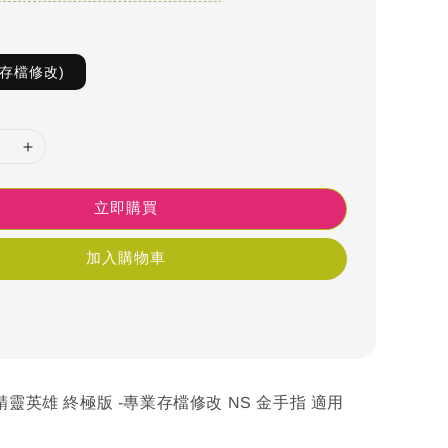
S存檔修改)
立即購買
加入購物車
精靈英雄 終極版 -專業存檔修改 NS 金手指 適用
h