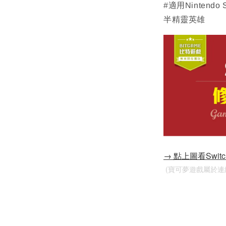
#適用Nintendo
半精靈英雄
→ 點上圖看Swi
 (寶可夢遊戲屬於