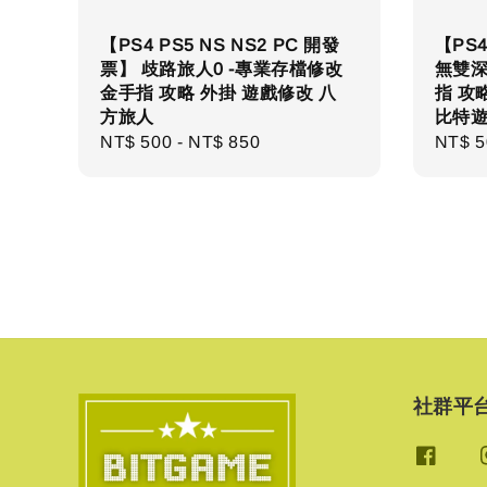
【PS4 PS5 NS NS2 PC 開發
【PS4
票】 歧路旅人0 -專業存檔修改
無雙深
金手指 攻略 外掛 遊戲修改 八
指 攻略
方旅人
比特
Regular
NT$ 500
-
NT$ 850
Regul
NT$ 5
price
price
社群平