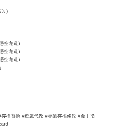
修改)
(憑空創造)
(憑空創造)
(憑空創造)
鎖
 #存檔替換 #遊戲代改 #專業存檔修改 #金手指
zard