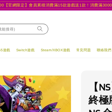
官網限定】會員累積消費滿15款遊戲送1款！
消費滿3000現折4
字就能搜尋)
PS5遊戲
Switch遊戲
Steam/XBOX遊戲
常見問題
聯絡我們
【N
終極