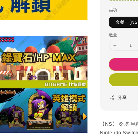
品項
套餐一(N
數量
分享
【NS】 桑塔 半
Nintendo Switc