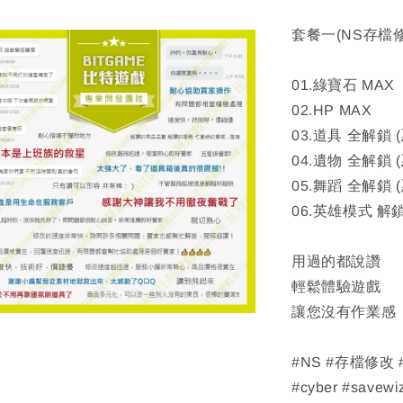
套餐一(NS存檔
01.綠寶石 MAX
02.HP MAX
03.道具 全解鎖 
04.遺物 全解鎖 
05.舞蹈 全解鎖 
06.英雄模式 解
用過的都說讚
輕鬆體驗遊戲
讓您沒有作業感
#NS #存檔修改
#cyber #savewi