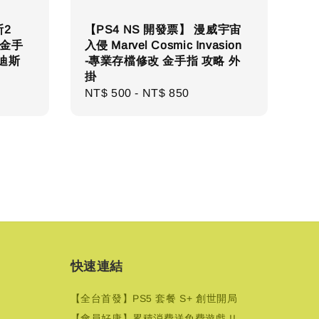
斯2
【PS4 NS 開發票】 漫威宇宙
 金手
入侵 Marvel Cosmic Invasion
哈迪斯
-專業存檔修改 金手指 攻略 外
掛
Regular
NT$ 500
-
NT$ 850
price
快速連結
【全台首發】PS5 套餐 S+ 創世開局
【會員好康】累積消費送免費遊戲 !!