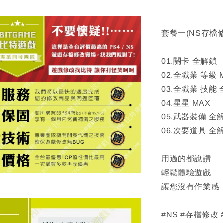
套餐一(NS存檔
01.關卡 全解鎖
02.全職業 等級 
03.全職業 技能
04.星星 MAX
05.武器裝備 全
06.次要道具 全
用過的都說讚
輕鬆體驗遊戲
讓您沒有作業感
#NS #存檔修改