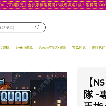
官網限定】會員累積消費滿15款遊戲送1款！
消費滿3000現折4
字就能搜尋)
PS5遊戲
Switch遊戲
Steam/XBOX遊戲
常見問題
聯絡我們
【N
隊 -