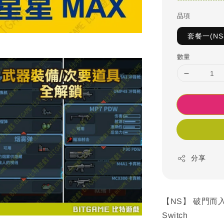
品項
套餐一(N
數量
分享
【NS】 破門而入
Switch