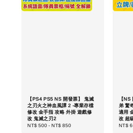
【PS4 PS5 NS 開發票】 鬼滅
【NS
之刃火之神血風譚 2 -專業存檔
弟 驚奇
修改 金手指 攻略 外掛 遊戲修
適用 
改 鬼滅之刃2
改 超
Regular
NT$ 500
-
NT$ 850
Regul
NT$ 6
price
price