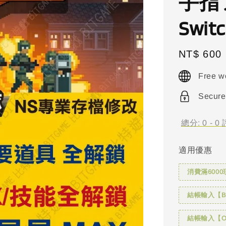
手指 
Swit
Regular
NT$ 600
price
Free w
Secure
總分:
0
-
0
適用優惠
消費滿6000
結帳輸入【BI
結帳輸入【OH