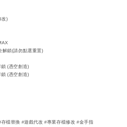
修改)
MAX
 全解鎖(請勿點選重置)
解鎖 (憑空創造)
解鎖 (憑空創造)
 #存檔替換 #遊戲代改 #專業存檔修改 #金手指