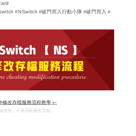
zard
 Switch #NSwitch #破門而入行動小隊 #破門而入 #
tch修改存檔服務流程教學 ←
連線交換，不適用此修改流程)