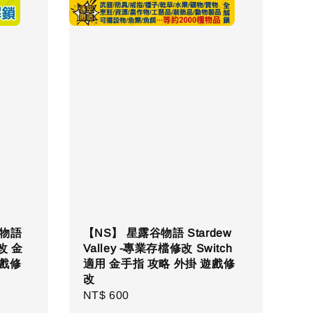
星物語
【NS】 星露谷物語 Stardew
改 金
Valley -專業存檔修改 Switch
遊戲修
適用 金手指 攻略 外掛 遊戲修
改
Regular
NT$ 600
price