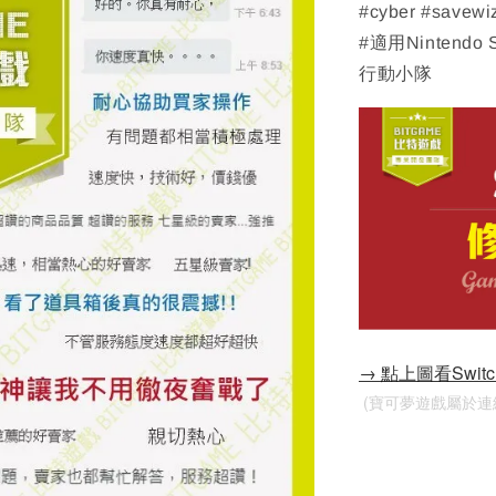
#cyber #savewi
#適用Nintendo
行動小隊
→ 點上圖看Swi
 (寶可夢遊戲屬於