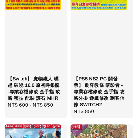
【Switch】 魔物獵人 崛
【PS5 NS2 PC 開發
起 破曉 16.0 原初爵銀龍
票】 刺客教條 暗影者 -
-專業存檔修改 金手指 攻
專業存檔修改 金手指 攻
略 密技 配裝 護石 MHR
略外掛 遊戲修改 刺客信
條 SWITCH2
Regular
NT$ 600
-
NT$ 850
Regular
NT$ 850
price
price