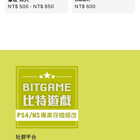
Regular
NT$ 500
-
NT$ 850
Regular
NT$ 600
price
price
社群平台