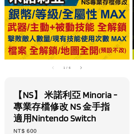
1
/
6
【NS】 米諾利亞 Minoria -
專業存檔修改 NS 金手指
適用Nintendo Switch
Regular
NT$ 600