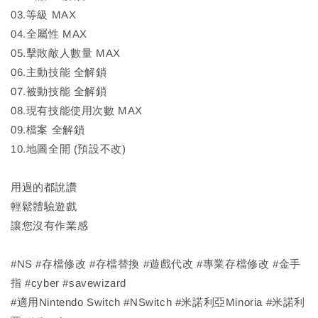
03.等級 MAX
04.全屬性 MAX
05.擊敗敵人數量 MAX
06.主動技能 全解鎖
07.被動技能 全解鎖
08.現有技能使用次數 MAX
09.檔案 全解鎖
10.地圖全開 (預設不改)
用過的都說讚
輕鬆體驗遊戲
讓您沒有作業感
#NS #存檔修改 #存檔替換 #遊戲代改 #專業存檔修改 #金手
指 #cyber #savewizard
#適用Nintendo Switch #NSwitch #米諾利亞Minoria #米諾利