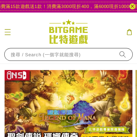
滿15款遊戲送1款！
消費滿3000現折400，滿6000現折1000
【官
搜尋 / Search (一個字就能搜尋)