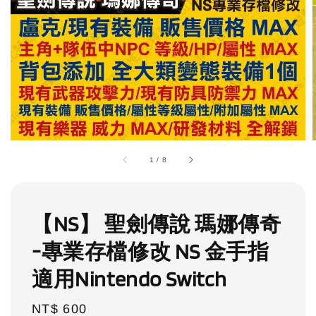
1
/
8
【NS】 聖劍傳說 瑪娜傳奇
-專業存檔修改 NS 金手指
適用Nintendo Switch
Regular
NT$ 600