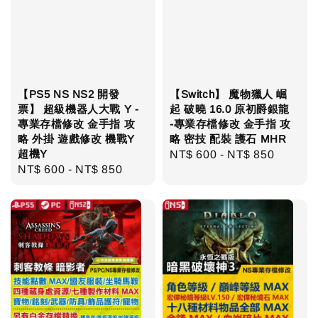
【PS5 NS NS2 開發
【Switch】 魔物獵人 崛
票】 超級機器人大戰 Y -
起 破曉 16.0 原初爵銀龍
專業存檔修改 金手指 攻
-專業存檔修改 金手指 攻
略 外掛 遊戲修改 機戰Y
略 密技 配裝 護石 MHR
超機Y
Regular
NT$ 600
-
NT$ 850
Regular
NT$ 600
-
NT$ 850
price
price