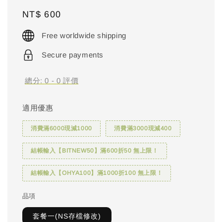
Regular
NT$ 600
price
Free worldwide shipping
Secure payments
總分:
0
-
0
評價
適用優惠
消費滿6000現減1000
消費滿3000現減400
結帳輸入【BITNEW50】滿600折50 無上限！
結帳輸入【OHYA100】滿1000折100 無上限！
品項
套餐一(NS存檔修改)