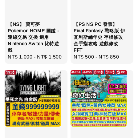
【NS】 寶可夢
【PS NS PC 發票】
Pokemon HOME 圖鑑 -
Final Fantasy 戰略版 伊
連線交易 交換 適用
瓦利斯編年史 存檔修改
Nintendo Switch 比特遊
金手指攻略 遊戲修改
戲
FFT
Regular
NT$ 1,000
-
NT$ 1,500
Regular
NT$ 500
-
NT$ 850
price
price