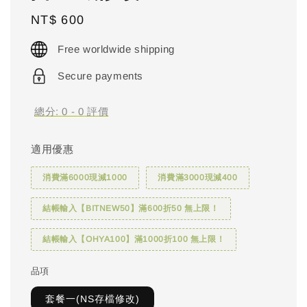
Regular
NT$ 600
price
Free worldwide shipping
Secure payments
總分:
0
-
0
評價
適用優惠
消費滿6000現減1000
消費滿3000現減400
結帳輸入【BITNEW50】滿600折50 無上限！
結帳輸入【OHYA100】滿1000折100 無上限！
品項
套餐一(NS存檔修改)