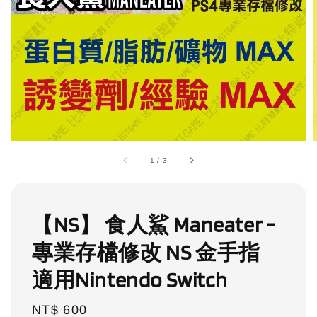
1
/
3
【NS】 食人鯊 Maneater -
專業存檔修改 NS 金手指
適用Nintendo Switch
Regular
NT$ 600