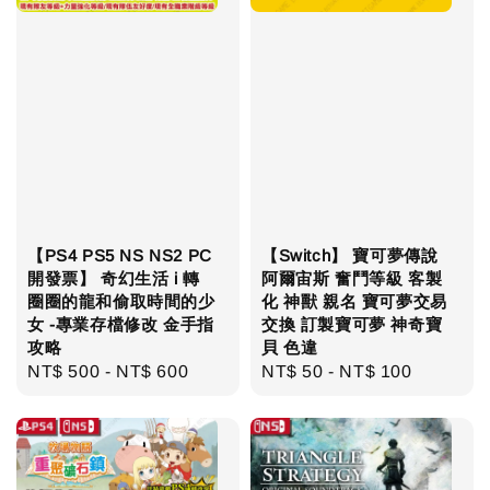
【PS4 PS5 NS NS2 PC
【Switch】 寶可夢傳說
開發票】 奇幻生活 i 轉
阿爾宙斯 奮鬥等級 客製
圈圈的龍和偷取時間的少
化 神獸 親名 寶可夢交易
女 -專業存檔修改 金手指
交換 訂製寶可夢 神奇寶
攻略
貝 色違
Regular
NT$ 500
-
NT$ 600
Regular
NT$ 50
-
NT$ 100
price
price