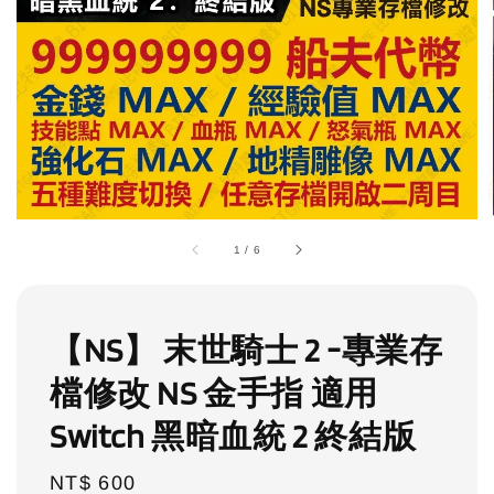
1
/
6
【NS】 末世騎士 2 -專業存
檔修改 NS 金手指 適用
Switch 黑暗血統 2 終結版
Regular
NT$ 600