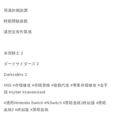
用過的都說讚
輕鬆體驗遊戲
讓您沒有作業感
末世騎士 2
ダークサイダーズ 2
Darksiders 2
#NS #存檔修改 #存檔替換 #遊戲代改 #專業存檔修改 #金手
指 #cyber #savewizard
#適用Nintendo Switch #NSwitch #黑暗血統2終結版 #黑暗
血統2 #終結版 #黑暗血統