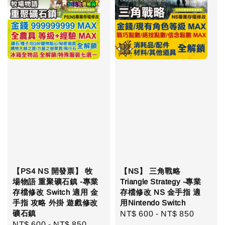
【PS4 NS 開發票】 牧
【NS】 三角戰略
場物語 重聚礦石鎮 -專業
Triangle Strategy -專業
存檔修改 Switch 適用 金
存檔修改 NS 金手指 適
手指 攻略 外掛 遊戲修改
用Nintendo Switch
礦石鎮
Regular
NT$ 600
-
NT$ 850
Regular
NT$ 600
-
NT$ 850