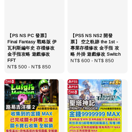
【PS NS PC 發票】
【PS5 NS NS2 開發
Final Fantasy 戰略版 伊
票】 空之軌跡 the 1st -
瓦利斯編年史 存檔修改
專業存檔修改 金手指 攻
金手指攻略 遊戲修改
略 外掛 遊戲修改 Switch
FFT
Regular
NT$ 600
-
NT$ 850
Regular
NT$ 500
-
NT$ 850
price
price