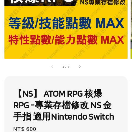
1
/
5
【NS】 ATOM RPG 核爆
RPG -專業存檔修改 NS 金
手指 適用Nintendo Switch
Regular
NT$ 600