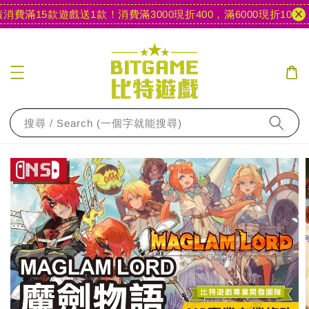
費滿15款遊戲送1款！
消費滿3000現折400，滿6000現折1000
【
搜尋 / Search (一個字就能搜尋)