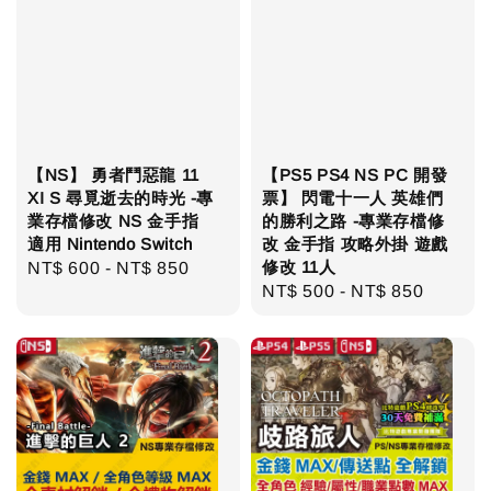
【NS】 勇者鬥惡龍 11
【PS5 PS4 NS PC 開發
XI S 尋覓逝去的時光 -專
票】 閃電十一人 英雄們
業存檔修改 NS 金手指
的勝利之路 -專業存檔修
適用 Nintendo Switch
改 金手指 攻略外掛 遊戲
修改 11人
Regular
NT$ 600
-
NT$ 850
Regular
NT$ 500
-
NT$ 850
price
price