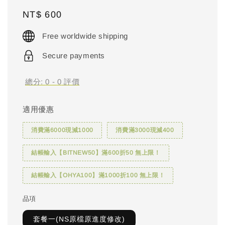
Regular
NT$ 600
price
Free worldwide shipping
Secure payments
總分:
0
-
0
評價
適用優惠
消費滿6000現減1000
消費滿3000現減400
結帳輸入【BITNEW50】滿600折50 無上限！
結帳輸入【OHYA100】滿1000折100 無上限！
品項
套餐一(NS原檔原進度修改)