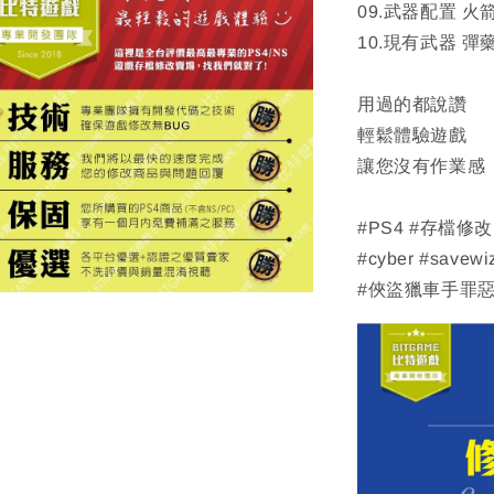
09.武器配置 火
10.現有武器 彈藥
用過的都說讚
輕鬆體驗遊戲
讓您沒有作業感
#PS4 #存檔修
#cyber #savewi
#俠盜獵車手罪惡