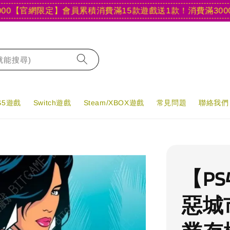
官網限定】會員累積消費滿15款遊戲送1款！
消費滿3000現折4
字就能搜尋)
PS5遊戲
Switch遊戲
Steam/XBOX遊戲
常見問題
聯絡我們
【PS
惡城市 