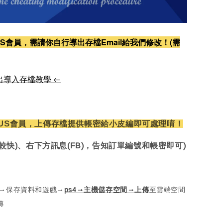
S會員，需請你自行導出存檔Email給我們修改！(需
出導入存檔教學 ←
US會員，上傳存檔提供帳密給小皮編即可處理唷！
較快)、右下方訊息(FB)，告知訂單編號和帳密即可)
定→保存資料和遊戲→
ps4→主機儲存空間→上傳
至雲端空間
傳