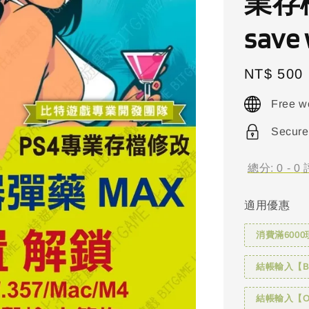
業存檔
save 
Regular
NT$ 500
price
Free w
Secure
總分:
0
-
0
適用優惠
消費滿6000
結帳輸入【BI
結帳輸入【OH