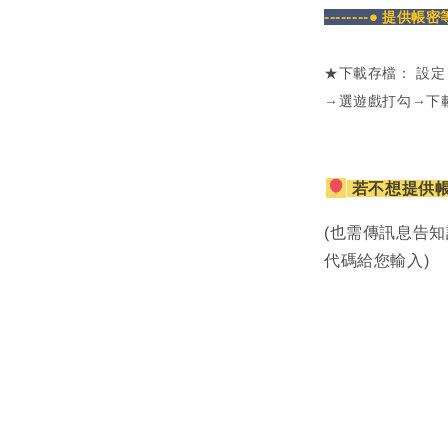
--------● 提供帳
★下載存檔： 設
→選遊戲打勾→下
若不想提供
(也需傳訊息告知
代碼給您輸入)