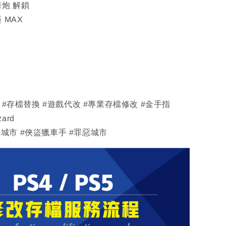
箭炮 解鎖
 MAX
改 #存檔替換 #遊戲代改 #專業存檔修改 #金手指
zard
城市 #俠盜獵車手 #罪惡城市