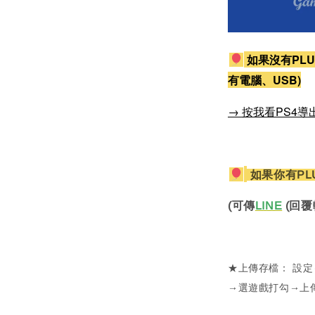
如果沒有PLU
有電腦、USB)
→ 按我看PS4導
如果你有PL
(可傳
LINE
(回覆
★上傳存檔： 設
→選遊戲打勾→上