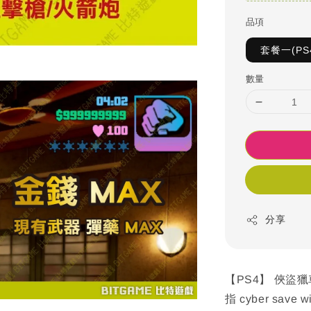
品項
套餐一(PS
數量
分享
【PS4】 俠盜獵車
指 cyber save w