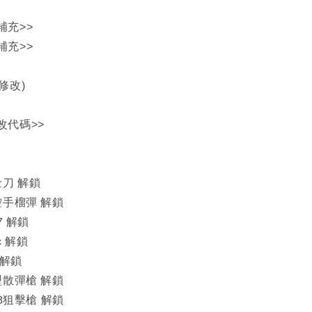
補充>>
補充>>
修改)
改代碼>>
士刀 解鎖
控手榴彈 解鎖
7 解鎖
c 解鎖
 解鎖
型散彈槍 解鎖
08狙擊槍 解鎖