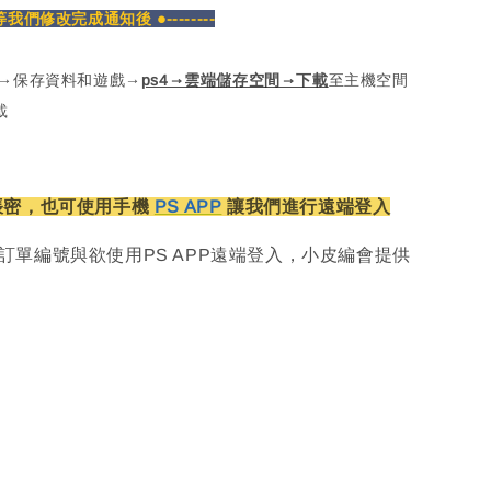
密等我們修改完成通知後 ●--------
定→保存資料和遊戲→
ps4→雲端儲存空間→下載
至主機空間
載
帳密，也可使用手機
PS APP
讓我們進行遠端登入
訂單編號與欲使用PS APP遠端登入，小皮編會提供