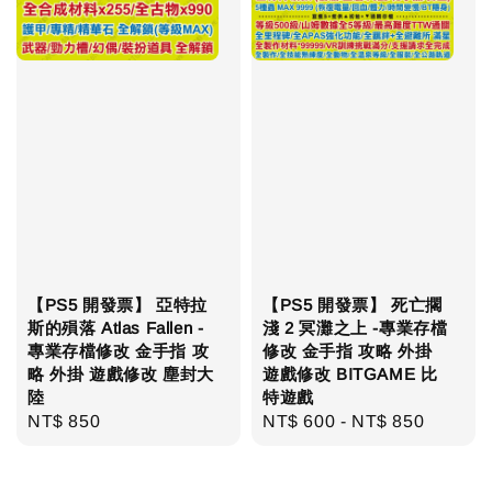
【PS5 開發票】 亞特拉
【PS5 開發票】 死亡擱
斯的殞落 Atlas Fallen -
淺 2 冥灘之上 -專業存檔
專業存檔修改 金手指 攻
修改 金手指 攻略 外掛
略 外掛 遊戲修改 塵封大
遊戲修改 BITGAME 比
陸
特遊戲
Regular
NT$ 850
Regular
NT$ 600
-
NT$ 850
price
price