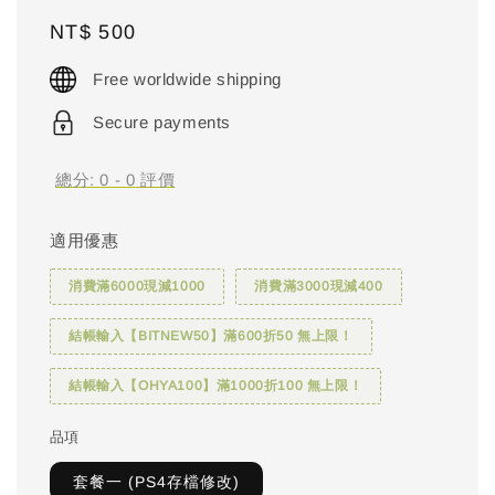
Regular
NT$ 500
price
Free worldwide shipping
Secure payments
總分:
0
-
0
評價
適用優惠
消費滿6000現減1000
消費滿3000現減400
結帳輸入【BITNEW50】滿600折50 無上限！
結帳輸入【OHYA100】滿1000折100 無上限！
品項
套餐一 (PS4存檔修改)