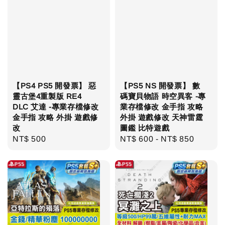
【PS4 PS5 開發票】 惡
【PS5 NS 開發票】 數
靈古堡4重製版 RE4
碼寶貝物語 時空異客 -專
DLC 艾達 -專業存檔修改
業存檔修改 金手指 攻略
金手指 攻略 外掛 遊戲修
外掛 遊戲修改 天神雷霆
改
圖鑑 比特遊戲
Regular
NT$ 500
Regular
NT$ 600
-
NT$ 850
price
price