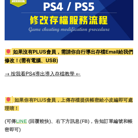
如果沒有PLUS會員，需請你自行導出存檔Email給我們
修改！(需有電腦、USB)
→ 按我看PS4導出導入存檔教學 ←
如果你有PLUS會員，上傳存檔提供帳密給小皮編即可處
理唷！
(可傳
LINE
(回覆較快)、右下方訊息(FB)，告知訂單編號和帳
密即可)