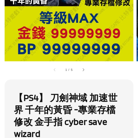
1
/
5
【PS4】 刀劍神域 加速世
界 千年的黃昏 -專業存檔
修改 金手指 cyber save
wizard