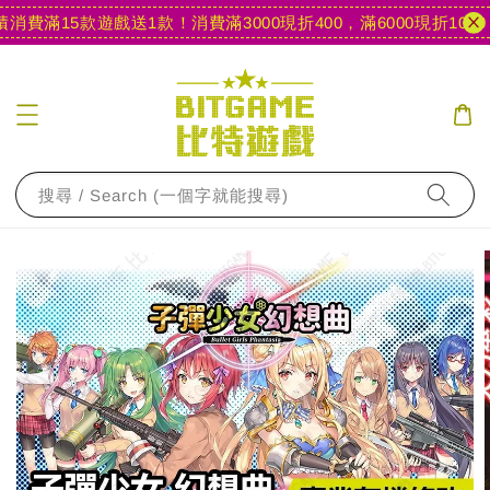
費滿15款遊戲送1款！
消費滿3000現折400，滿6000現折1000
【
搜尋 / Search (一個字就能搜尋)