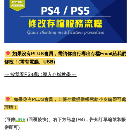
如果沒有PLUS會員，需請你自行導出存檔Email給我們
修改！(需有電腦、USB)
→ 按我看PS4導出導入存檔教學 ←
如果你有PLUS會員，上傳存檔提供帳密給小皮編即可處
理唷！
(可傳
LINE
(回覆較快)、右下方訊息(FB)，告知訂單編號和帳
密即可)