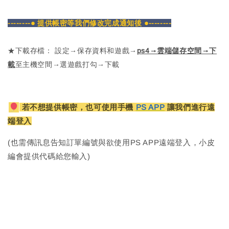
--------● 提供帳密等我們修改完成通知後 ●--------
★下載存檔： 設定→保存資料和遊戲→
ps4→雲端儲存空間→下
載
至主機空間→選遊戲打勾→下載
若不想提供帳密，也可使用手機
PS APP
讓我們進行遠
端登入
(也需傳訊息告知訂單編號與欲使用PS APP遠端登入，小皮
編會提供代碼給您輸入)