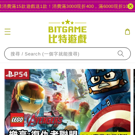
費滿15款遊戲送1款！
消費滿3000現折400，滿6000現折1000
【
搜尋 / Search (一個字就能搜尋)