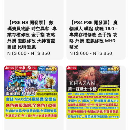
【PS5 NS 開發票】 數
【PS4 PS5 開發票】 魔
碼寶貝物語 時空異客 -專
物獵人 崛起 破曉 16.0 -
業存檔修改 金手指 攻略
專業存檔修改 金手指 攻
外掛 遊戲修改 天神雷霆
略 外掛 遊戲修改 MHR
圖鑑 比特遊戲
曙光
Regular
NT$ 600
-
NT$ 850
Regular
NT$ 600
-
NT$ 850
price
price