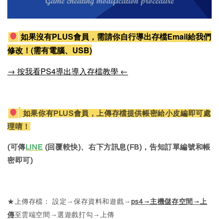
如果沒有PLUS會員，需請你自行導出存檔Email給我們
修改！(需有電腦、USB)
→ 按我看PS4導出導入存檔教學 ←
如果你有PLUS會員，上傳存檔提供帳密給小皮編即可處
理唷！
(可傳
LINE
(回覆較快)、右下方訊息(FB)，告知訂單編號和帳
密即可)
★上傳存檔： 設定→保存資料和遊戲→
ps4→主機儲存空間→上
傳
至雲端空間→選遊戲打勾→上傳