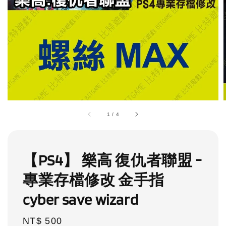
1
/
4
【PS4】 樂高 復仇者聯盟 -
專業存檔修改 金手指
cyber save wizard
Regular
NT$ 500