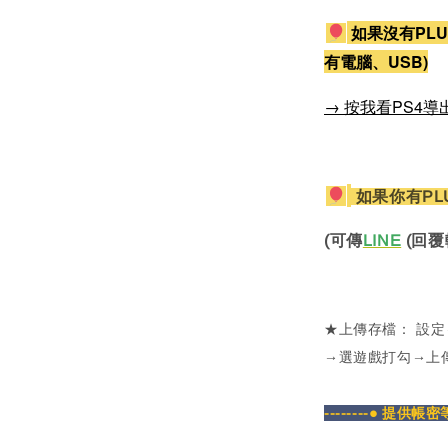
如果沒有PLU
有電腦、USB)
→ 按我看PS4導
如果你有PL
(可傳
LINE
(回覆
★上傳存檔： 設
→選遊戲打勾→上
--------● 提供帳