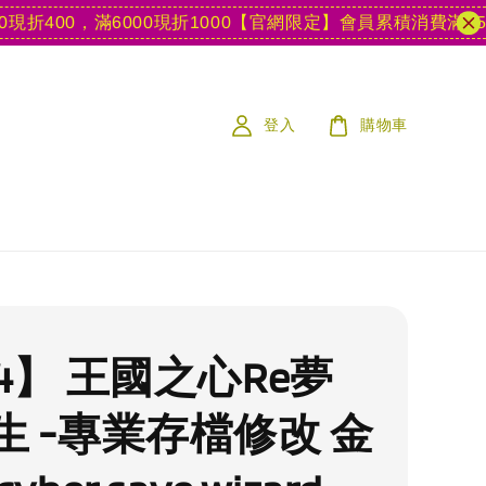
400，滿6000現折1000
【官網限定】會員累積消費滿15款遊
登入
購物車
4】 王國之心Re夢
生 -專業存檔修改 金