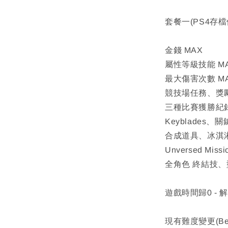
套餐一(PS4存檔
金錢 MAX
屬性等級技能 M
最大傷害次數 M
競技場任務、獎
三種比賽獲勝紀
Keyblades、
合成道具、冰淇
Unversed Mis
全角色 終結技
遊戲時間歸0 - 
現有難度變更(Begi