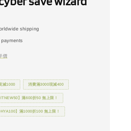
yber save wizard
orldwide shipping
 payments
評價
現減1000
消費滿3000現減400
TNEW50】滿600折50 無上限！
YA100】滿1000折100 無上限！