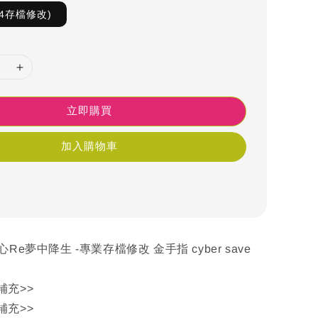
4存檔修改)
立即購買
加入購物車
Re夢中降生 -專業存檔修改 金手指 cyber save
補充>>
補充>>