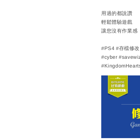
用過的都說讚
輕鬆體驗遊戲
讓您沒有作業感
#PS4 #存檔修
#cyber #savewi
#KingdomHea