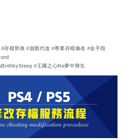
改 #存檔替換 #遊戲代改 #專業存檔修改 #金手指
zard
rtsBirthbySleep #王國之心Re夢中降生