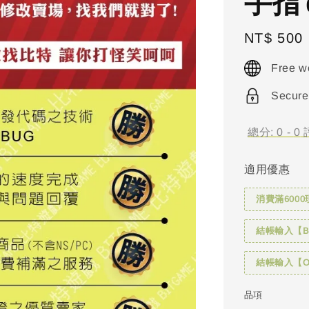
手指 c
Regular
NT$ 500
price
Free w
Secure
總分:
0
-
0
適用優惠
消費滿6000
結帳輸入【BI
結帳輸入【OH
品項