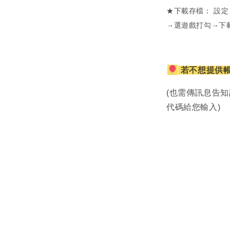
★下載存檔： 設
→選遊戲打勾→下
若不想提供
(也需傳訊息告知
代碼給您輸入)