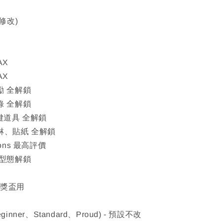
修改)
AX
AX
勵 全解鎖
錄 全解鎖
關鍵道具 全解鎖
淋、貼紙 全解鎖
sions 最高評價
、型態解鎖
解獎盃用
nner、Standard、Proud) - 預設不改