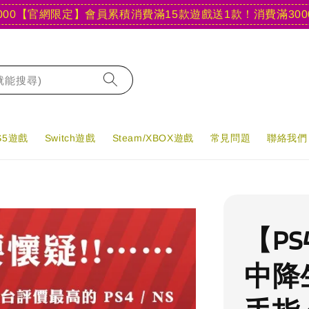
【官網限定】會員累積消費滿15款遊戲送1款！
消費滿3000現折
字就能搜尋)
PS5遊戲
Switch遊戲
Steam/XBOX遊戲
常見問題
聯絡我們
【PS
中降