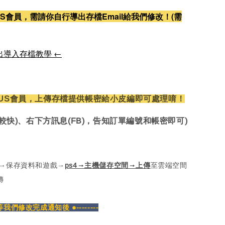
S會員，需請你自行導出存檔Email給我們修改！(需
出導入存檔教學 ←
US會員，上傳存檔提供帳密給小皮編即可處理唷！
較快)、右下方訊息(FB)，告知訂單編號和帳密即可)
定→保存資料和遊戲→
ps4→主機儲存空間→上傳
至雲端空間
傳
密等我們修改完成通知後 ●--------