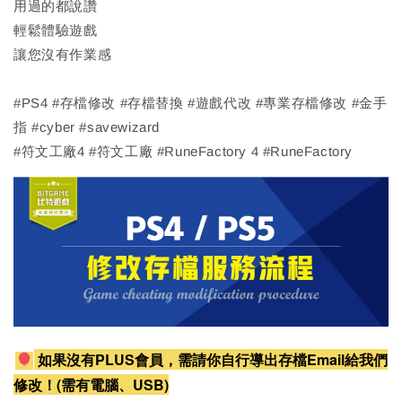
用過的都說讚
輕鬆體驗遊戲
讓您沒有作業感
#PS4 #存檔修改 #存檔替換 #遊戲代改 #專業存檔修改 #金手
指 #cyber #savewizard
#符文工廠4 #符文工廠 #RuneFactory 4 #RuneFactory
如果沒有PLUS會員，需請你自行導出存檔Email給我們
修改！(需有電腦、USB)