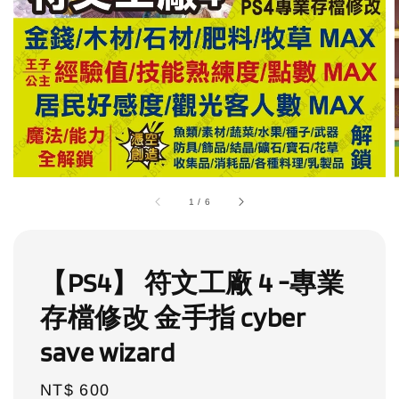
1
/
6
【PS4】 符文工廠 4 -專業
存檔修改 金手指 cyber
save wizard
Regular
NT$ 600