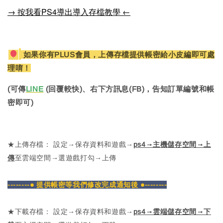
→ 按我看PS4導出導入存檔教學 ←
如果你有PLUS會員，上傳存檔提供帳密給小皮編即可處
理唷！
(可傳
LINE
(回覆較快)、右下方訊息(FB)，告知訂單編號和帳
密即可)
★上傳存檔： 設定→保存資料和遊戲→
ps4→主機儲存空間→上
傳
至雲端空間→選遊戲打勾→上傳
--------● 提供帳密等我們修改完成通知後 ●--------
★下載存檔： 設定→保存資料和遊戲→
ps4→雲端儲存空間→下