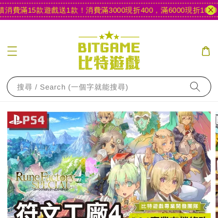
費滿15款遊戲送1款！
消費滿3000現折400，滿6000現折1000
【
搜尋 / Search (一個字就能搜尋)