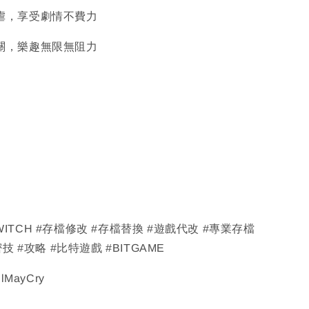
被虐，享受劇情不費力
通關，樂趣無限無阻力
#SWITCH #存檔修改 #存檔替換 #遊戲代改 #專業存檔
技 #攻略 #比特遊戲 #BITGAME
lMayCry