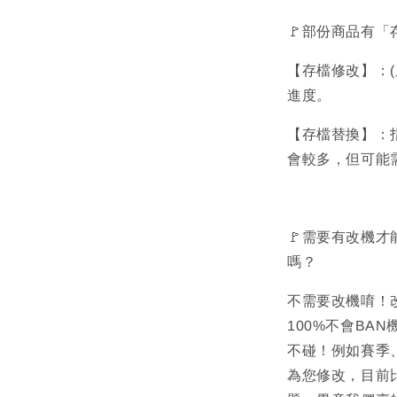
🚩部份商品有
【存檔修改】：
進度。
【存檔替換】：
會較多，但可能
🚩需要有改機才
嗎？
不需要改機唷！
100%不會BA
不碰！例如賽季
為您修改，目前