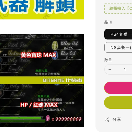
結帳輸入【OH
品項
PS4套餐
NS套餐一
數量
分享