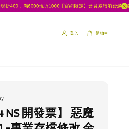
00，滿6000現折1000
【官網限定】會員累積消費滿15款遊
登入
購物車
ry
4 NS 開發票】 惡魔
1 -專業存檔修改 金