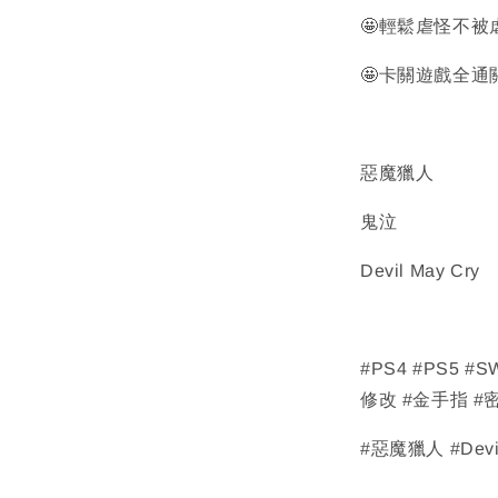
🤩輕鬆虐怪不
🤩卡關遊戲全
惡魔獵人
鬼泣
Devil May Cry
#PS4 #PS5 
修改 #金手指 #密
#惡魔獵人 #Devi