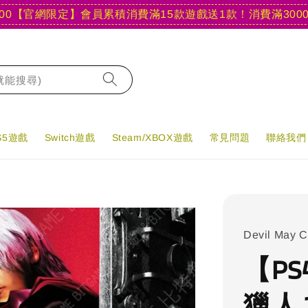
官網限定】會員累積消費滿15款遊戲送1款！
消費滿3000現折4
字就能搜尋)
PS5遊戲
Switch遊戲
Steam/XBOX遊戲
常見問題
聯絡我們
Devil May C
【PS
獵人 