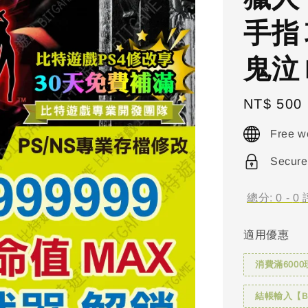
手指
鬼泣 D
Regular
NT$ 500
price
Free w
Secure
總分:
0
-
0
適用優惠
消費滿6000
結帳輸入【BI