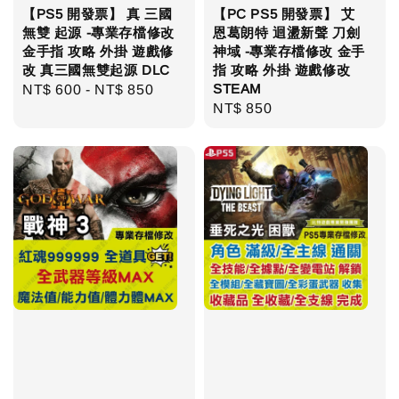
【PS5 開發票】 真 三國
【PC PS5 開發票】 艾
無雙 起源 -專業存檔修改
恩葛朗特 迴盪新聲 刀劍
金手指 攻略 外掛 遊戲修
神域 -專業存檔修改 金手
改 真三國無雙起源 DLC
指 攻略 外掛 遊戲修改
STEAM
Regular
NT$ 600
-
NT$ 850
Regular
NT$ 850
price
price