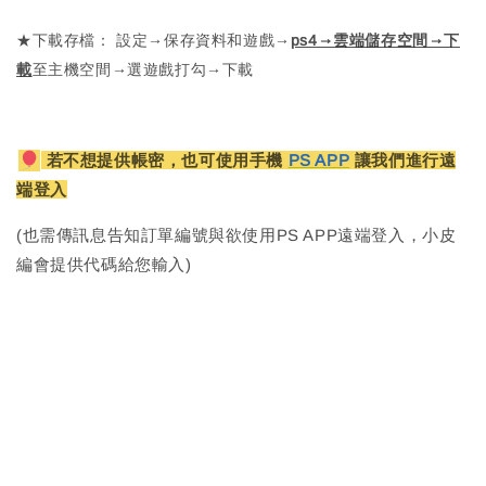
★下載存檔： 設定→保存資料和遊戲→
ps4→雲端儲存空間→下
載
至主機空間→選遊戲打勾→下載
若不想提供帳密，也可使用手機
PS APP
讓我們進行遠
端登入
(也需傳訊息告知訂單編號與欲使用PS APP遠端登入，小皮
編會提供代碼給您輸入)