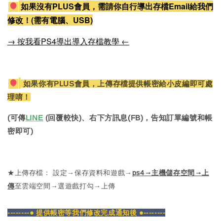
如果沒有PLUS會員，需請你自行導出存檔Email給我們
修改！(需有電腦、USB)
→ 按我看PS4導出導入存檔教學 ←
如果你有PLUS會員，上傳存檔提供帳密給小皮編即可處
理唷！
(可傳
LINE
(回覆較快)、右下方訊息(FB)，告知訂單編號和帳
密即可)
★上傳存檔： 設定→保存資料和遊戲→
ps4→主機儲存空間→上
傳
至雲端空間→選遊戲打勾→上傳
--------● 提供帳密等我們修改完成通知後 ●--------