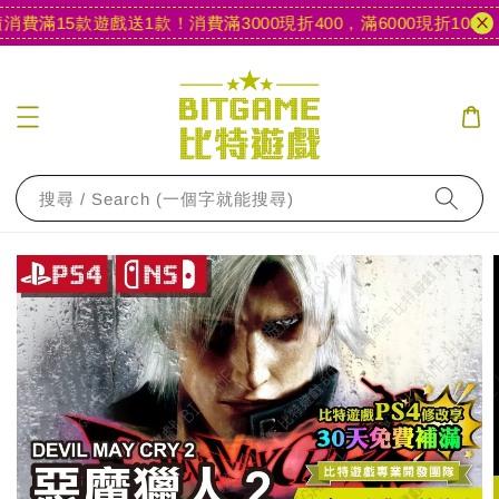
費滿15款遊戲送1款！
消費滿3000現折400，滿6000現折1000
【
搜尋 / Search (一個字就能搜尋)