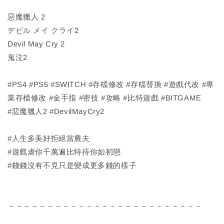
惡魔獵人 2
デビル メイ クライ2
Devil May Cry 2
鬼泣2
#PS4 #PS5 #SWITCH #存檔修改 #存檔替換 #遊戲代改 #專
業存檔修改 #金手指 #密技 #攻略 #比特遊戲 #BITGAME
#惡魔獵人2 #DevilMayCry2
#人生多美好拒絕當農夫
#遊戲虐你千萬遍比特待你如初戀
#錢錢沒有不見只是變成更多錢的樣子
－－－－－－－－－－－－－－－－－－－－－－－－－