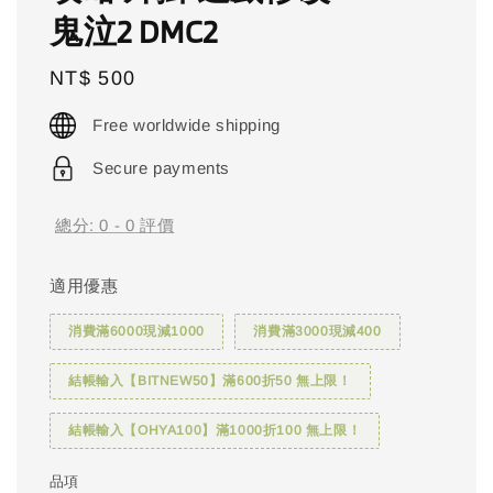
鬼泣2 DMC2
Regular
NT$ 500
price
Free worldwide shipping
Secure payments
總分:
0
-
0
評價
適用優惠
消費滿6000現減1000
消費滿3000現減400
結帳輸入【BITNEW50】滿600折50 無上限！
結帳輸入【OHYA100】滿1000折100 無上限！
品項