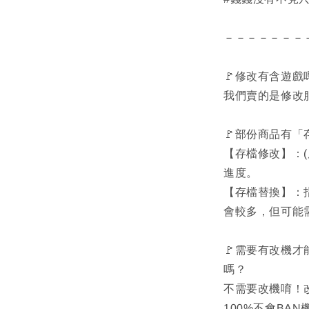
－－－－－－－
🚩修改有含遊戲
我們賣的是修改
🚩部份商品有
【存檔修改】：
進度。
【存檔替換】：
會較多，但可能
🚩需要有改機才
嗎？
不需要改機唷！
100%不會BA