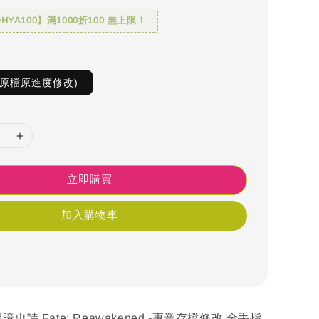
YA100】滿1000折100 無上限！
(原檔原進度修改)
立即購買
加入購物車
史詩 Fate: Reawakened -專業存檔修改 金手指