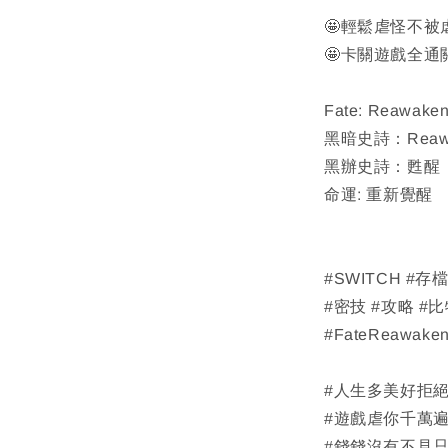
🤩輕鬆虐怪不
🤩卡關遊戲全
Fate: Reawake
黑暗史詩：Reawa
黑辦史詩：甦醒
命運: 重新覺醒
#SWITCH #
#密技 #攻略 #比
#FateReawak
#人生多美好拒
#遊戲虐你千萬
#錢錢沒有不見