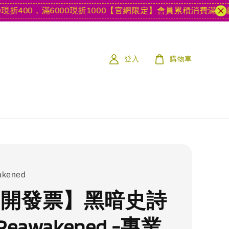
00，滿6000現折1000
【官網限定】會員累積消費滿15款遊戲
登入
購物車
akened
S 開發票】黑暗史詩
 Reawakened -專業