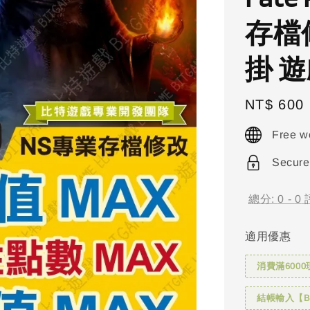
存檔
掛 遊
Regular
NT$ 600
price
Free w
Secure
總分:
0
-
0
適用優惠
消費滿6000
結帳輸入【BI