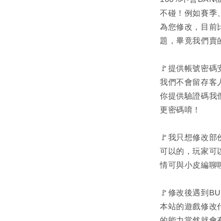
不碰！例如賽季
為您修改，目前
題，畢竟我們賣
🚩提供帳號密碼
我們不會留存客
你提供驗證碼我
更密碼唷！
🚩我只想修改
可以的，玩家可
情可與小皮編聊
🚩修改後遇到B
本站的遊戲修改
的能力當然就會