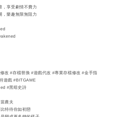
被虐，享受劇情不費力
通關，樂趣無限無阻力
ned
kened
存檔修改 #存檔替換 #遊戲代改 #專業存檔修改 #金手指
特遊戲 #BITGAME
ened #黑暗史詩
絕當農夫
遍比特待你如初戀
只是變成更多錢的樣子