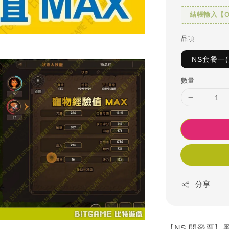
結帳輸入【OH
品項
NS套餐一
數量
分享
【NS 開發票】黑暗