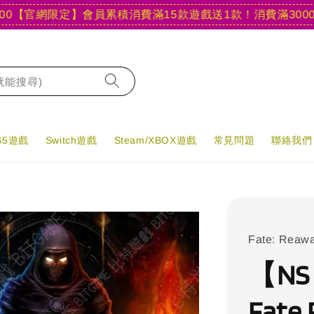
官網限定】會員累積消費滿15款遊戲送1款！
消費滿3000現折4
字就能搜尋)
PS5遊戲
Switch遊戲
Steam/XBOX遊戲
常見問題
聯絡我們
Fate: Reaw
【N
Fate