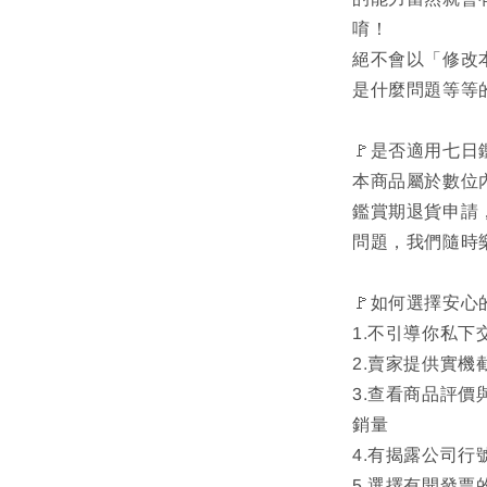
唷！
絕不會以「修改
是什麼問題等等
🚩是否適用七
本商品屬於數位
鑑賞期退貨申請
問題，我們隨時
🚩如何選擇安心
1.不引導你私
2.賣家提供實
3.查看商品評
銷量
4.有揭露公司
5.選擇有開發票