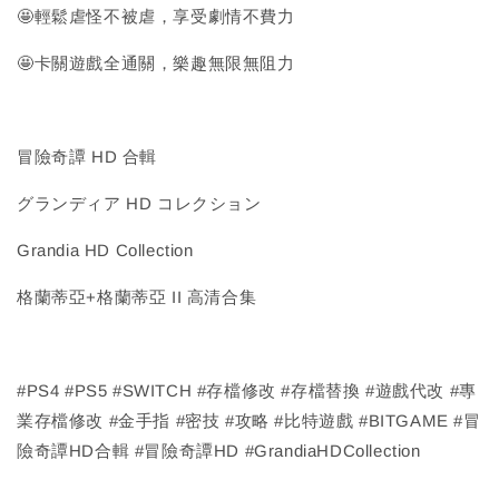
🤩輕鬆虐怪不被虐，享受劇情不費力
🤩卡關遊戲全通關，樂趣無限無阻力
冒險奇譚 HD 合輯
グランディア HD コレクション
Grandia HD Collection
格蘭蒂亞+格蘭蒂亞 II 高清合集
#PS4 #PS5 #SWITCH #存檔修改 #存檔替換 #遊戲代改 #專
業存檔修改 #金手指 #密技 #攻略 #比特遊戲 #BITGAME #冒
險奇譚HD合輯 #冒險奇譚HD #GrandiaHDCollection