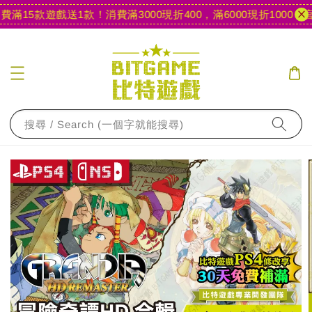
滿15款遊戲送1款！
消費滿3000現折400，滿6000現折1000
【官網
搜尋 / Search (一個字就能搜尋)