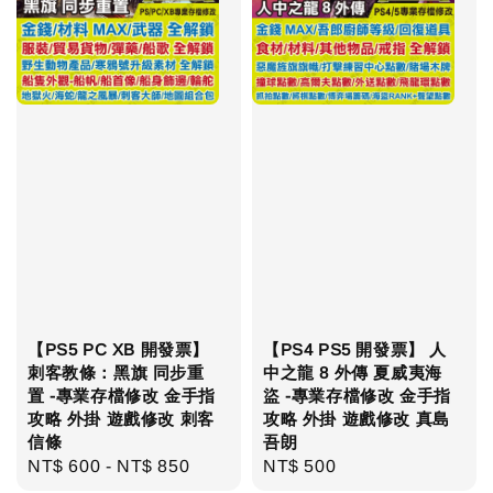
【PS5 PC XB 開發票】
【PS4 PS5 開發票】 人
刺客教條：黑旗 同步重
中之龍 8 外傳 夏威夷海
置 -專業存檔修改 金手指
盜 -專業存檔修改 金手指
攻略 外掛 遊戲修改 刺客
攻略 外掛 遊戲修改 真島
信條
吾朗
Regular
NT$ 600
-
NT$ 850
Regular
NT$ 500
price
price