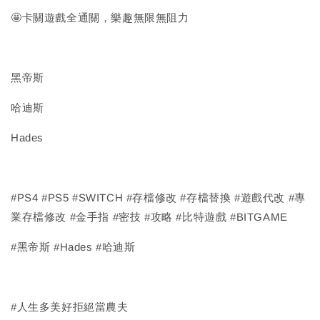
🤩卡關遊戲全通關，樂趣無限無阻力
黑帝斯
哈迪斯
Hades
#PS4 #PS5 #SWITCH #存檔修改 #存檔替換 #遊戲代改 #專
業存檔修改 #金手指 #密技 #攻略 #比特遊戲 #BITGAME
#黑帝斯 #Hades #哈迪斯
#人生多美好拒絕當農夫