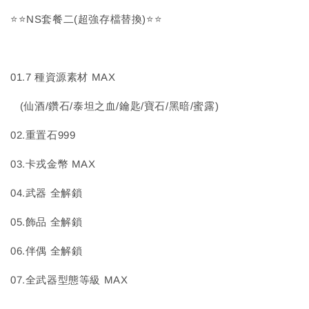
⭐⭐NS套餐二(超強存檔替換)⭐⭐
01.7 種資源素材 MAX
(仙酒/鑽石/泰坦之血/鑰匙/寶石/黑暗/蜜露)
02.重置石999
03.卡戎金幣 MAX
04.武器 全解鎖
05.飾品 全解鎖
06.伴偶 全解鎖
07.全武器型態等級 MAX