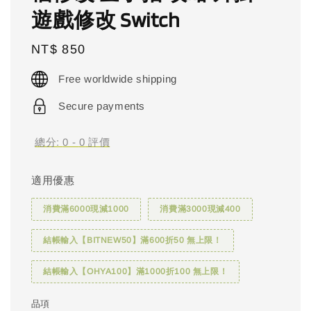
遊戲修改 Switch
Regular
NT$ 850
price
Free worldwide shipping
Secure payments
總分:
0
-
0
評價
適用優惠
消費滿6000現減1000
消費滿3000現減400
結帳輸入【BITNEW50】滿600折50 無上限！
結帳輸入【OHYA100】滿1000折100 無上限！
品項