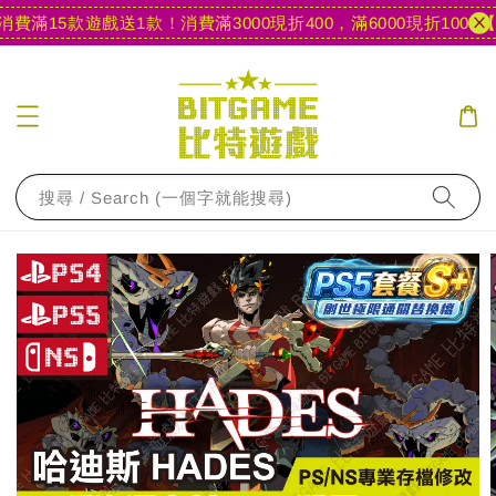
滿15款遊戲送1款！
消費滿3000現折400，滿6000現折1000
【官
搜尋 / Search (一個字就能搜尋)