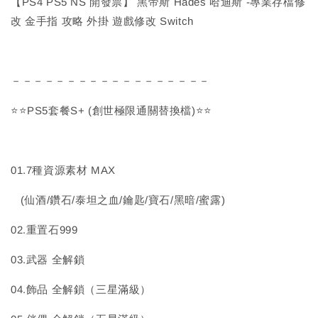
【PS4 PS5 NS 開發票】 黑帝斯 Hades 哈迪斯 -專業存檔修
改 金手指 攻略 外掛 遊戲修改 Switch
－－－－－－－－－－－－－－－－－－
⭐⭐PS5套餐S+ (創世極限通關替換檔)⭐⭐
01.7種資源素材 MAX
(仙酒/鑽石/泰坦之血/鑰匙/寶石/黑暗/蜜露)
02.重置石999
03.武器 全解鎖
04.飾品 全解鎖（三星滿級）