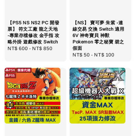
【PS5 NS NS2 PC 開發
【NS】 寶可夢 朱紫 -連
票】 符文工廠 龍之天地
線交易 交換 Switch 適用
-專業存檔修改 金手指 攻
6V 神奇寶貝 神獸
略外掛 遊戲修改 Switch
Pokemon 零之秘寶 碧之
假面
Regular
NT$ 600
-
NT$ 850
Regular
NT$ 50
-
NT$ 100
price
price