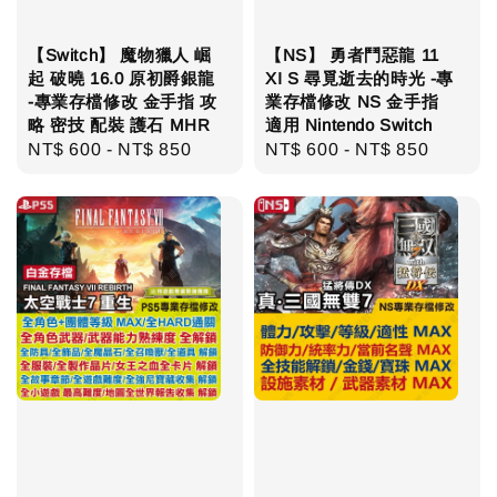
【Switch】 魔物獵人 崛
【NS】 勇者鬥惡龍 11
起 破曉 16.0 原初爵銀龍
XI S 尋覓逝去的時光 -專
-專業存檔修改 金手指 攻
業存檔修改 NS 金手指
略 密技 配裝 護石 MHR
適用 Nintendo Switch
Regular
NT$ 600
-
NT$ 850
Regular
NT$ 600
-
NT$ 850
price
price