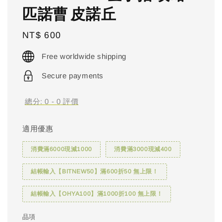
匹諾曹 皮諾丘
Regular
NT$ 600
price
Free worldwide shipping
Secure payments
總分:
0
-
0
評價
適用優惠
消費滿6000現減1000
消費滿3000現減400
結帳輸入【BITNEW50】滿600折50 無上限！
結帳輸入【OHYA100】滿1000折100 無上限！
品項