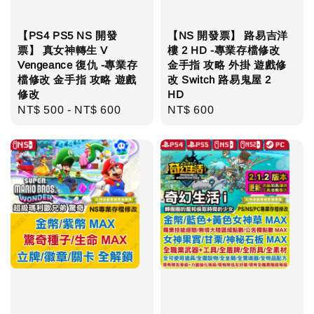
【PS4 PS5 NS 開發
【NS 開發票】 路易吉洋
票】 真女神轉生 V
樓 2 HD -專業存檔修改
Vengeance 復仇 -專業存
金手指 攻略 外掛 遊戲修
檔修改 金手指 攻略 遊戲
改 Switch 路易鬼屋 2
修改
HD
Regular
NT$ 500
-
NT$ 600
Regular
NT$ 600
price
price