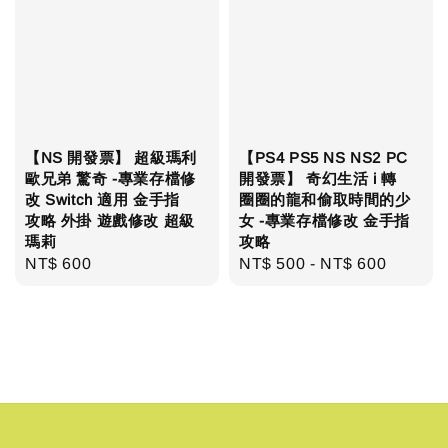
【NS 開發票】 超級瑪利
【PS4 PS5 NS NS2 PC
歐兄弟 驚奇 -專業存檔修
開發票】 奇幻生活 i 轉
改 Switch 適用 金手指
圈圈的龍和偷取時間的少
攻略 外掛 遊戲修改 超級
女 -專業存檔修改 金手指
瑪莉
攻略
Regular
NT$ 600
Regular
NT$ 500
-
NT$ 600
price
price