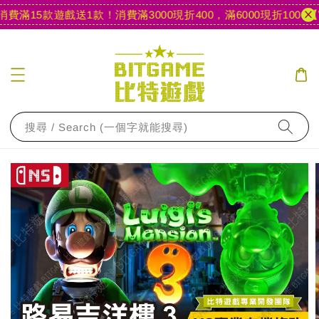
滿15款遊戲送1款！
消費滿3000現折400，滿6000現折1000
【官
搜尋 / Search (一個字就能搜尋)