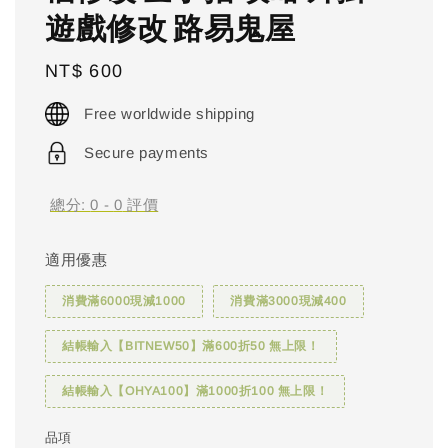
遊戲修改 路易鬼屋
Regular
NT$ 600
price
Free worldwide shipping
Secure payments
總分:
0
-
0
評價
適用優惠
消費滿6000現減1000
消費滿3000現減400
結帳輸入【BITNEW50】滿600折50 無上限！
結帳輸入【OHYA100】滿1000折100 無上限！
品項