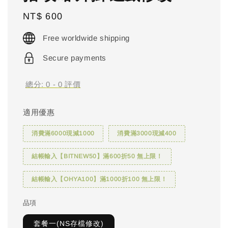
Regular
NT$ 600
price
Free worldwide shipping
Secure payments
總分:
0
-
0
評價
適用優惠
消費滿6000現減1000
消費滿3000現減400
結帳輸入【BITNEW50】滿600折50 無上限！
結帳輸入【OHYA100】滿1000折100 無上限！
品項
套餐一(NS存檔修改)