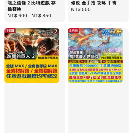
龍之信條 2 比特遊戲 存
修改 金手指 攻略 甲冑
檔替換
Regular
NT$ 500
Regular
NT$ 600
-
NT$ 850
price
price