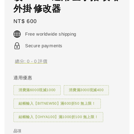
外掛 修改器
Regular
NT$ 600
price
Free worldwide shipping
Secure payments
總分:
0
-
0
評價
適用優惠
消費滿6000現減1000
消費滿3000現減400
結帳輸入【BITNEW50】滿600折50 無上限！
結帳輸入【OHYA100】滿1000折100 無上限！
品項