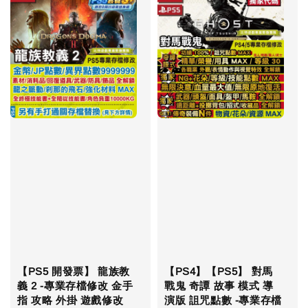
【PS5 開發票】 龍族教
【PS4】【PS5】 對馬
義 2 -專業存檔修改 金手
戰鬼 奇譚 故事 模式 導
指 攻略 外掛 遊戲修改
演版 詛咒點數 -專業存檔