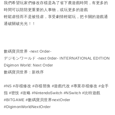
我們希望玩家們修改存檔是為了省下農遊戲時間，有更多的
時間可以陪陪更重要的人事物，或玩更多的遊戲
輕鬆虐怪而不是被怪虐，享受劇情輕鬆玩，把卡關的遊戲通
通破關破光光！！
數碼寶貝世界 -next Order-
デジモンワールド -next 0rder- INTERNATIONAL EDITION
Digimon World: Next Order
數碼寶貝世界：新秩序
#NS #存檔修改 #存檔替換 #遊戲代改 #專業存檔修改 #金手
指 #密技 #攻略 #NintendoSwitch #NSwitch #比特遊戲
#BITGAME #數碼寶貝世界nextOrder
#DigimonWorldNextOrder