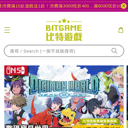
費滿15款遊戲送1款！
消費滿3000現折400，滿6000現折1000
【
搜尋 / Search (一個字就能搜尋)