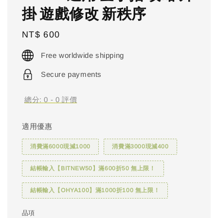
掛 遊戲修改 新秩序
Regular
NT$ 600
price
Free worldwide shipping
Secure payments
總分:
0
-
0
評價
適用優惠
消費滿6000現減1000
消費滿3000現減400
結帳輸入【BITNEW50】滿600折50 無上限！
結帳輸入【OHYA100】滿1000折100 無上限！
品項