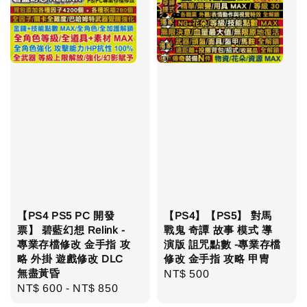
【PS4 PS5 PC 開發
【PS4】【PS5】 對馬
票】 碧藍幻想 Relink -
戰鬼 奇譚 故事 模式 導
專業存檔修改 金手指 攻
演版 詛咒點數 -專業存檔
略 外掛 遊戲修改 DLC
修改 金手指 攻略 甲冑
無盡黃昏
Regular
NT$ 500
Regular
NT$ 600
-
NT$ 850
price
price