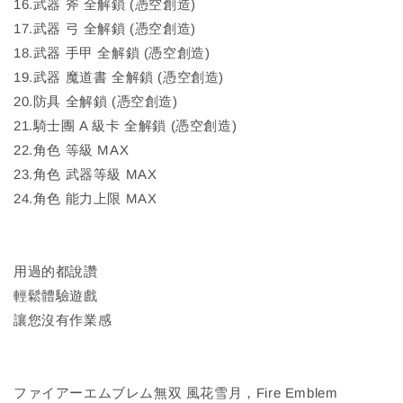
16.武器 斧 全解鎖 (憑空創造)
17.武器 弓 全解鎖 (憑空創造)
18.武器 手甲 全解鎖 (憑空創造)
19.武器 魔道書 全解鎖 (憑空創造)
20.防具 全解鎖 (憑空創造)
21.騎士團 A 級卡 全解鎖 (憑空創造)
22.角色 等級 MAX
23.角色 武器等級 MAX
24.角色 能力上限 MAX
用過的都說讚
輕鬆體驗遊戲
讓您沒有作業感
ファイアーエムブレム無双 風花雪月，Fire Emblem