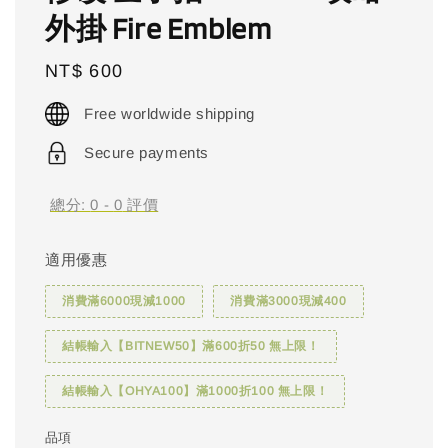
外掛 Fire Emblem
Regular
NT$ 600
price
Free worldwide shipping
Secure payments
總分:
0
-
0
評價
適用優惠
消費滿6000現減1000
消費滿3000現減400
結帳輸入【BITNEW50】滿600折50 無上限！
結帳輸入【OHYA100】滿1000折100 無上限！
品項