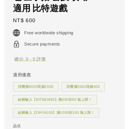
適用 比特遊戲
Regular
NT$ 600
price
Free worldwide shipping
Secure payments
總分:
0
-
0
評價
適用優惠
消費滿6000現減1000
消費滿3000現減400
結帳輸入【BITNEW50】滿600折50 無上限！
結帳輸入【OHYA100】滿1000折100 無上限！
品項