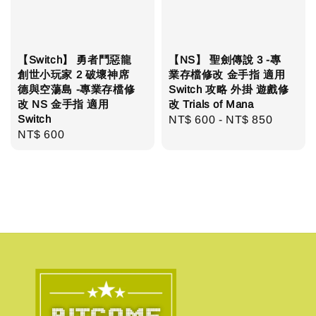
【Switch】 勇者鬥惡龍
【NS】 聖劍傳說 3 -專
創世小玩家 2 破壞神席
業存檔修改 金手指 適用
德與空蕩島 -專業存檔修
Switch 攻略 外掛 遊戲修
改 NS 金手指 適用
改 Trials of Mana
Switch
Regular
NT$ 600
-
NT$ 850
Regular
NT$ 600
price
price