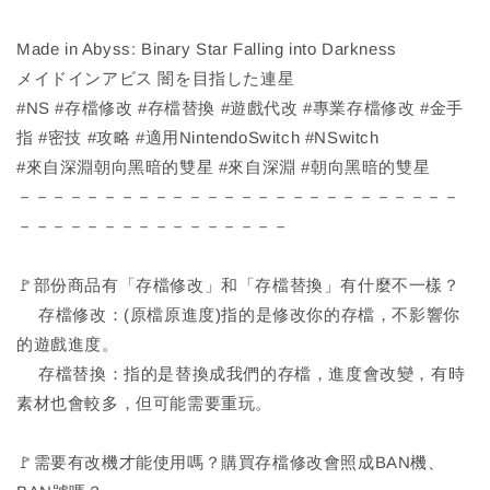
Made in Abyss: Binary Star Falling into Darkness
メイドインアビス 闇を目指した連星
#NS #存檔修改 #存檔替換 #遊戲代改 #專業存檔修改 #金手
指 #密技 #攻略 #適用NintendoSwitch #NSwitch
#來自深淵朝向黑暗的雙星 #來自深淵 #朝向黑暗的雙星
－－－－－－－－－－－－－－－－－－－－－－－－－－
－－－－－－－－－－－－－－－－
🚩部份商品有「存檔修改」和「存檔替換」有什麼不一樣？
存檔修改：(原檔原進度)指的是修改你的存檔，不影響你
的遊戲進度。
存檔替換：指的是替換成我們的存檔，進度會改變，有時
素材也會較多，但可能需要重玩。
🚩需要有改機才能使用嗎？購買存檔修改會照成BAN機、