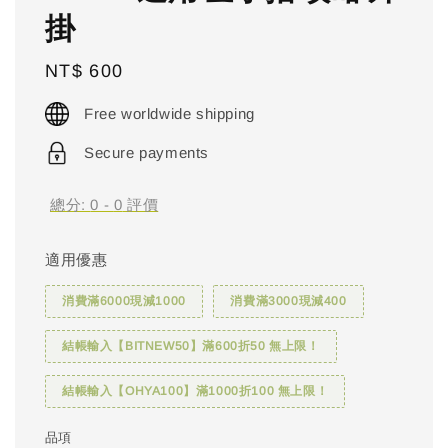
掛
Regular
NT$ 600
price
Free worldwide shipping
Secure payments
總分:
0
-
0
評價
適用優惠
消費滿6000現減1000
消費滿3000現減400
結帳輸入【BITNEW50】滿600折50 無上限！
結帳輸入【OHYA100】滿1000折100 無上限！
品項