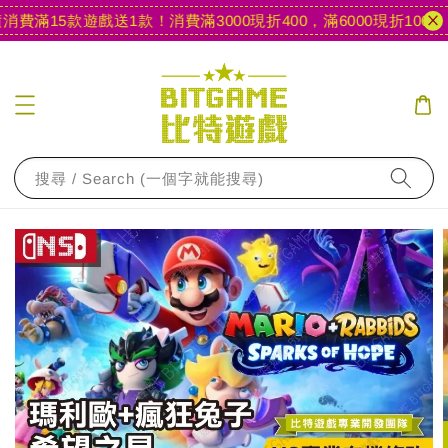
費滿15款遊戲送1款！
消費滿3000現折400，滿6000現折1000
【
搜尋 / Search (一個字就能搜尋)