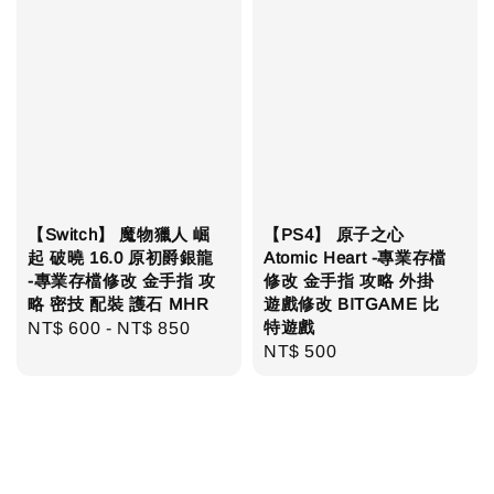
【Switch】 魔物獵人 崛
【PS4】 原子之心
起 破曉 16.0 原初爵銀龍
Atomic Heart -專業存檔
-專業存檔修改 金手指 攻
修改 金手指 攻略 外掛
略 密技 配裝 護石 MHR
遊戲修改 BITGAME 比
特遊戲
Regular
NT$ 600
-
NT$ 850
Regular
NT$ 500
price
price