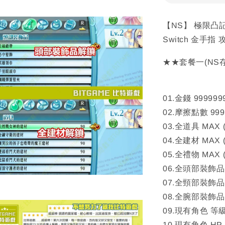
【NS】 極限凸記
Switch 金手指
★★套餐一(NS
01.金錢 999999
02.摩擦點數 999
03.全道具 MAX
04.全建材 MAX
05.全禮物 MAX
06.全頭部裝飾品
07.全頸部裝飾品
08.全腕部裝飾品
09.現有角色 等級
10.現有角色 HP