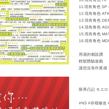
11.現有角色 SP
12.現有角色 ATK
13.現有角色 DE
14.現有角色 AGI
15.現有角色 MA
16.現有角色 MD
用過的都說讚
輕鬆體驗遊戲
讓您沒有作業感
限界凸記 モエロ
#NS #存檔修改