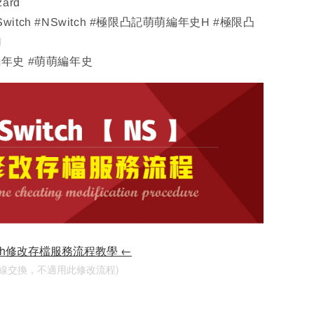
zard
 Switch #NSwitch #極限凸記萌萌編年史H #極限凸
H
年史 #萌萌編年史
tch修改存檔服務流程教學 ←
連線交換，不適用此修改流程)