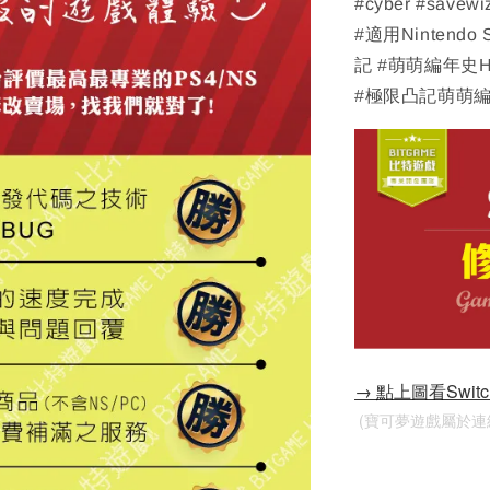
#cyber #savewi
#適用Nintendo
記 #萌萌編年史
#極限凸記萌萌編
→ 點上圖看Swi
 (寶可夢遊戲屬於