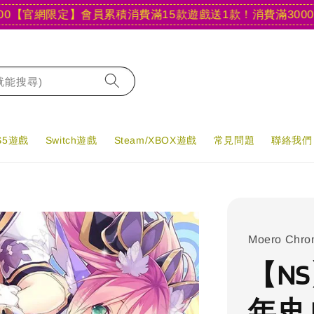
網限定】會員累積消費滿15款遊戲送1款！
消費滿3000現折40
字就能搜尋)
PS5遊戲
Switch遊戲
Steam/XBOX遊戲
常見問題
聯絡我們
Moero Chron
【N
年史 