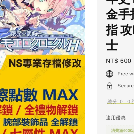
金手指
指 攻
士
Regular
NT$ 600
price
Free w
Secure
總分:
0
-
0
適用優惠
消費滿6000