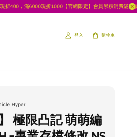
0，滿6000現折1000
【官網限定】會員累積消費滿15款遊戲
登入
購物車
icle Hyper
S】 極限凸記 萌萌編
H -專業存檔修改 NS