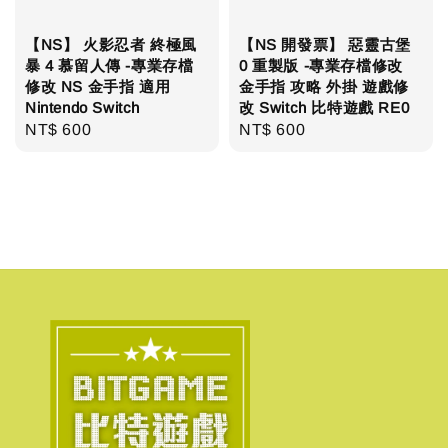
【NS】 火影忍者 終極風
【NS 開發票】 惡靈古堡
暴 4 慕留人傳 -專業存檔
0 重製版 -專業存檔修改
修改 NS 金手指 適用
金手指 攻略 外掛 遊戲修
Nintendo Switch
改 Switch 比特遊戲 RE0
Regular
NT$ 600
Regular
NT$ 600
price
price