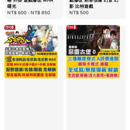
略 外掛 遊戲修改 MHR
戲修改 刺客信條 幻景 幻
曙光
影 比特遊戲
Regular
NT$ 600
-
NT$ 850
Regular
NT$ 500
price
price