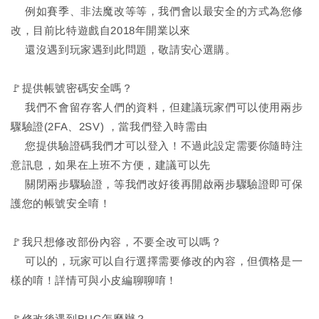
例如賽季、非法魔改等等，我們會以最安全的方式為您修
改，目前比特遊戲自2018年開業以來
還沒遇到玩家遇到此問題，敬請安心選購。
🚩提供帳號密碼安全嗎？
我們不會留存客人們的資料，但建議玩家們可以使用兩步
驟驗證(2FA、2SV) ，當我們登入時需由
您提供驗證碼我們才可以登入！不過此設定需要你隨時注
意訊息，如果在上班不方便，建議可以先
關閉兩步驟驗證，等我們改好後再開啟兩步驟驗證即可保
護您的帳號安全唷！
🚩我只想修改部份內容，不要全改可以嗎？
可以的，玩家可以自行選擇需要修改的內容，但價格是一
樣的唷！詳情可與小皮編聊聊唷！
🚩修改後遇到BUG怎麼辦？