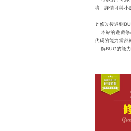
唷！詳情可與小
🚩修改後遇到B
本站的遊戲修改
代碼的能力當然
解BUG的能力