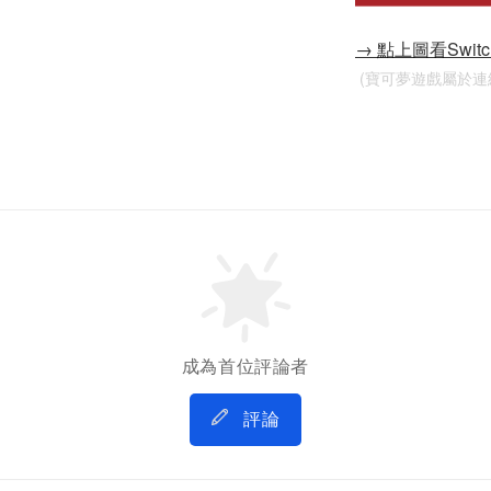
→ 點上圖看Swi
 (寶可夢遊戲屬於
成為首位評論者
評論