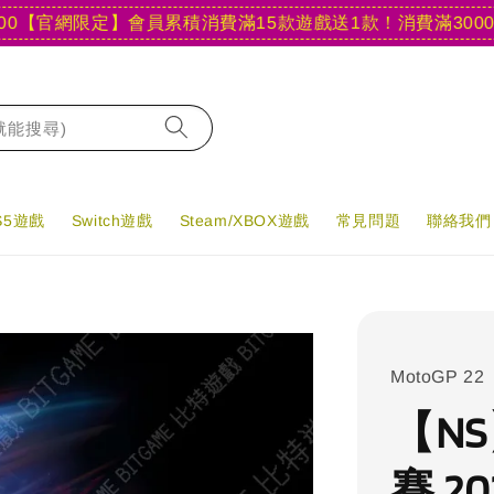
官網限定】會員累積消費滿15款遊戲送1款！
消費滿3000現折4
字就能搜尋)
PS5遊戲
Switch遊戲
Steam/XBOX遊戲
常見問題
聯絡我們
MotoGP 22
【N
賽 20