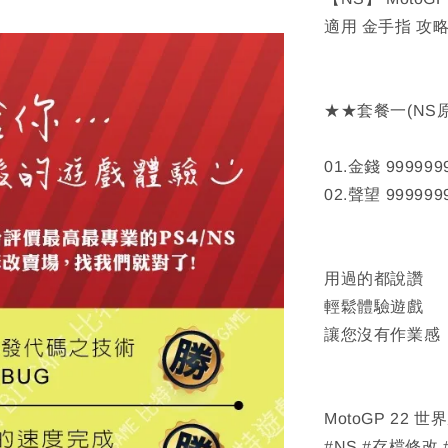
適用 金手指 攻略
★★套餐一(NS
01.金錢 999999
02.聲望 999999
用過的都說讚
輕鬆體驗遊戲
讓您沒有作業感
MotoGP 22 
#NS #存檔修改