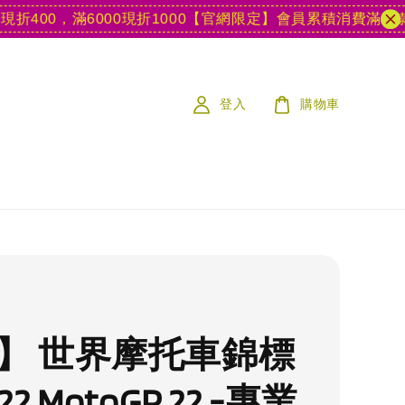
00，滿6000現折1000
【官網限定】會員累積消費滿15款遊戲
登入
購物車
S】 世界摩托車錦標
22 MotoGP 22 -專業