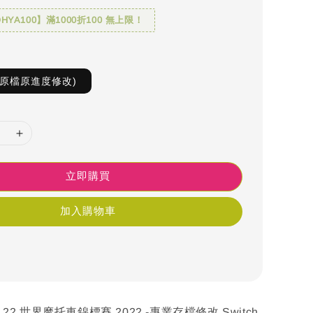
YA100】滿1000折100 無上限！
S原檔原進度修改)
立即購買
加入購物車
P 22 世界摩托車錦標賽 2022 -專業存檔修改 Switch