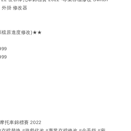
 外掛 修改器
原檔原進度修改)★★
999
999
世界摩托車錦標賽 2022
 #存檔替換 #遊戲代改 #專業存檔修改 #金手指 #密