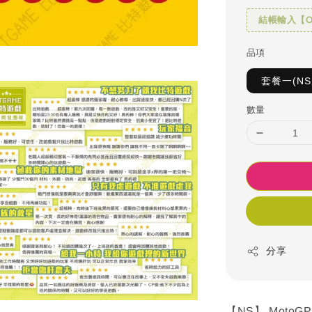
結帳輸入【OH
品項
套餐一(N
數量
分享
【NS】 MotoG