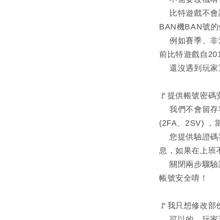
比特遊戲不會誇
BAN機BAN號
例如賽季、非法
前比特遊戲自20
還沒遇到玩家
🚩提供帳號密碼
我們不會留存客
(2FA、2SV)
您提供驗證碼我
息，如果在上班
關閉兩步驟驗證
帳號安全唷！
🚩我只想修改
可以的，玩家可