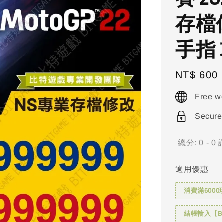
存檔修
手指
Regular
NT$ 600
price
Free w
Secure
總分:
0
-
0
適用優惠
消費滿6000
結帳輸入【BI