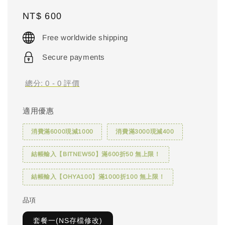
Regular
NT$ 600
price
Free worldwide shipping
Secure payments
總分:
0
-
0
評價
適用優惠
消費滿6000現減1000
消費滿3000現減400
結帳輸入【BITNEW50】滿600折50 無上限！
結帳輸入【OHYA100】滿1000折100 無上限！
品項
套餐一(NS存檔修改)