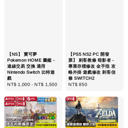
【NS】 寶可夢
【PS5 NS2 PC 開發
Pokemon HOME 圖鑑 -
票】 刺客教條 暗影者 -
連線交易 交換 適用
專業存檔修改 金手指 攻
Nintendo Switch 比特遊
略外掛 遊戲修改 刺客信
戲
條 SWITCH2
Regular
NT$ 1,000
-
NT$ 1,500
Regular
NT$ 850
price
price