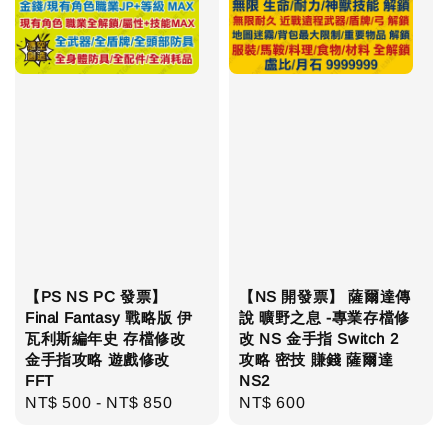
【PS NS PC 發票】
【NS 開發票】 薩爾達傳
Final Fantasy 戰略版 伊
說 曠野之息 -專業存檔修
瓦利斯編年史 存檔修改
改 NS 金手指 Switch 2
金手指攻略 遊戲修改
攻略 密技 賺錢 薩爾達
FFT
NS2
Regular
NT$ 500
-
NT$ 850
Regular
NT$ 600
price
price