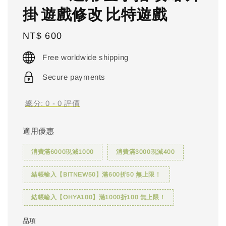
掛 遊戲修改 比特遊戲
Regular
NT$ 600
price
Free worldwide shipping
Secure payments
總分:
0
-
0
評價
適用優惠
消費滿6000現減1000
消費滿3000現減400
結帳輸入【BITNEW50】滿600折50 無上限！
結帳輸入【OHYA100】滿1000折100 無上限！
品項