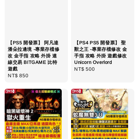
【PS5 開發票】 阿凡達
【PS4 PS5 開發票】 聖
潘朵拉邊境 -專業存檔修
獸之王 -專業存檔修改 金
改 金手指 攻略 外掛 連
手指 攻略 外掛 遊戲修改
線交易 BITGAME 比特
Unicorn Overlord
遊戲
Regular
NT$ 500
Regular
NT$ 850
price
price