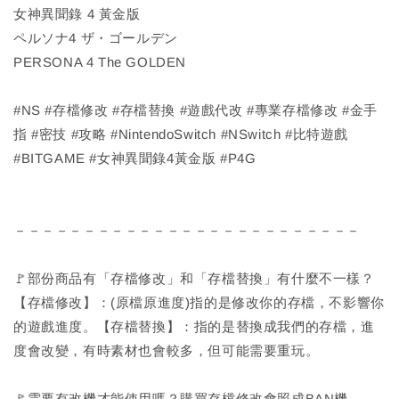
女神異聞錄 4 黃金版
ペルソナ4 ザ・ゴールデン
PERSONA 4 The GOLDEN
#NS #存檔修改 #存檔替換 #遊戲代改 #專業存檔修改 #金手
指 #密技 #攻略 #NintendoSwitch #NSwitch #比特遊戲
#BITGAME #女神異聞錄4黃金版 #P4G
－－－－－－－－－－－－－－－－－－－－－－－－－
🚩部份商品有「存檔修改」和「存檔替換」有什麼不一樣？
【存檔修改】：(原檔原進度)指的是修改你的存檔，不影響你
的遊戲進度。【存檔替換】：指的是替換成我們的存檔，進
度會改變，有時素材也會較多，但可能需要重玩。
🚩需要有改機才能使用嗎？購買存檔修改會照成BAN機、