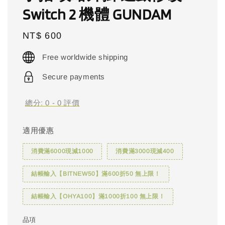
Switch 2 機體 GUNDAM
Regular
NT$ 600
price
Free worldwide shipping
Secure payments
總分:
0
-
0
評價
適用優惠
消費滿6000現減1000
消費滿3000現減400
結帳輸入【BITNEW50】滿600折50 無上限！
結帳輸入【OHYA100】滿1000折100 無上限！
品項