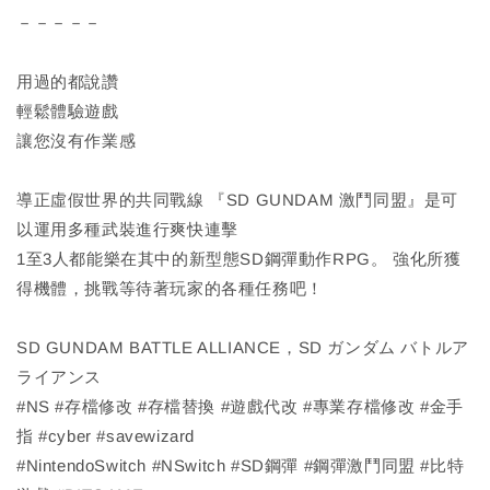
－－－－－
用過的都說讚
輕鬆體驗遊戲
讓您沒有作業感
導正虛假世界的共同戰線 『SD GUNDAM 激鬥同盟』是可
以運用多種武裝進行爽快連擊
1至3人都能樂在其中的新型態SD鋼彈動作RPG。 強化所獲
得機體，挑戰等待著玩家的各種任務吧！
SD GUNDAM BATTLE ALLIANCE，SD ガンダム バトルア
ライアンス
#NS #存檔修改 #存檔替換 #遊戲代改 #專業存檔修改 #金手
指 #cyber #savewizard
#NintendoSwitch #NSwitch #SD鋼彈 #鋼彈激鬥同盟 #比特