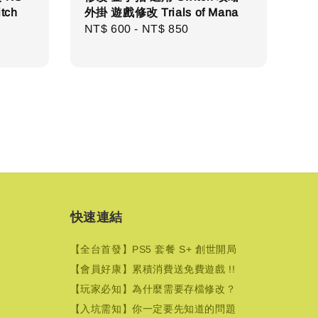
tch
外掛 遊戲修改 Trials of Mana
Regular
NT$ 600
-
NT$ 850
price
快速連結
【全台首發】PS5 套餐 S+ 創世開局
【會員好康】累積消費送免費遊戲 !!
【玩家必知】為什麼需要存檔修改？
【入坑需知】你一定要先知道的問題