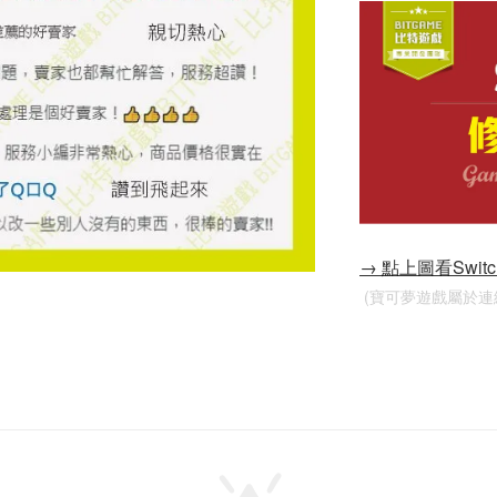
→ 點上圖看Swi
 (寶可夢遊戲屬於