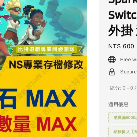
Swi
外掛
Regular
NT$ 600
price
Free w
Secure
總分:
0
-
0
適用優惠
消費滿6000
結帳輸入【BI