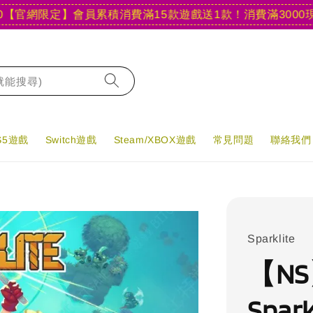
網限定】會員累積消費滿15款遊戲送1款！
消費滿3000現折40
字就能搜尋)
PS5遊戲
Switch遊戲
Steam/XBOX遊戲
常見問題
聯絡我們
Sparklite
【N
Spa