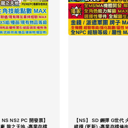
 NS NS2 PC 開發票】
【NS】 SD 鋼彈 G世代 
廠 龍之天地 -專業存檔
縱橫 (更新) -專業存檔修改