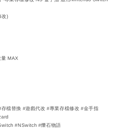
修改)
數量 MAX
 #存檔替換 #遊戲代改 #專業存檔修改 #金手指
zard
Switch #NSwitch #爍石物語