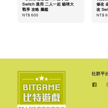
Switch 適用 二人一起 貓咪大
修改 
戰爭 攻略 圖鑑
改 Swi
Regular
NT$ 600
Regul
NT$ 6
price
price
社群平