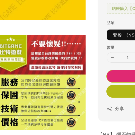
結帳輸入【OH
品項
套餐一(N
數量
分享
【NS】 爍石物語 