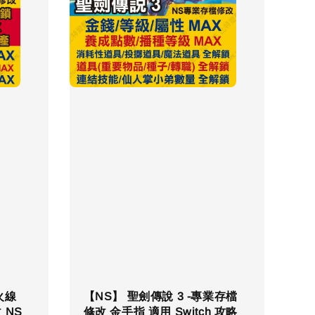
火線
【NS】 聖劍傳說 3 -專業存檔
 NS
修改 金手指 適用 Switch 攻略