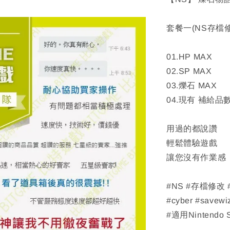
套餐一(NS存檔
01.HP MAX
02.SP MAX
03.爍石 MAX
04.現有 補給品
用過的都說讚
輕鬆體驗遊戲
讓您沒有作業感
#NS #存檔修改
#cyber #savewi
#適用Nintendo 