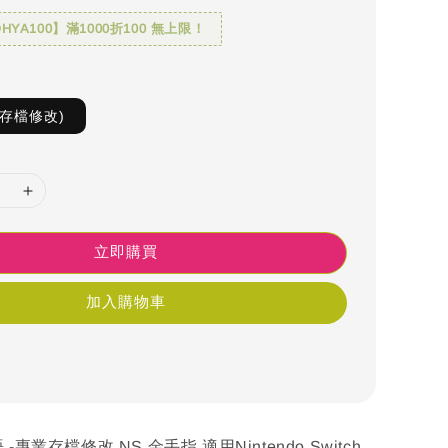
YA100】滿1000折100 無上限！
S存檔修改)
立即購買
加入購物車
-專業存檔修改 NS 金手指 適用Nintendo Switch