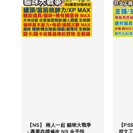
【NS】 兩人一起 貓咪大戰爭
【PS5
- 專業存檔修改 NS 金手指
符文工