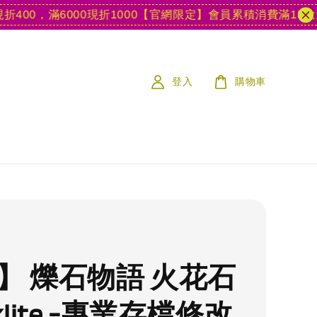
0，滿6000現折1000
【官網限定】會員累積消費滿15款遊戲
登入
購物車
S】 爍石物語 火花石
rklite -專業存檔修改