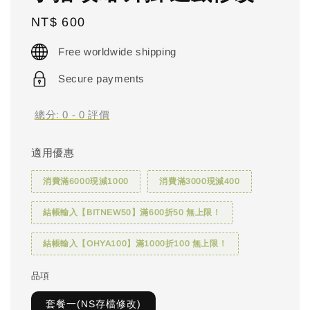
Regular
NT$ 600
price
Free worldwide shipping
Secure payments
總分:
0
-
0
評價
適用優惠
消費滿6000現減1000
消費滿3000現減400
結帳輸入【BITNEW50】滿600折50 無上限！
結帳輸入【OHYA100】滿1000折100 無上限！
品項
套餐一(NS存檔修改)