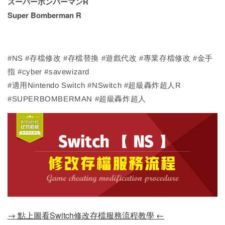
スーパーボンバーマンR
Super Bomberman R
#NS #存檔修改 #存檔替換 #遊戲代改 #專業存檔修改 #金手
指 #cyber #savewizard
#適用Nintendo Switch #NSwitch #超級轟炸超人R
#SUPERBOMBERMAN #超級轟炸超人
→ 點上圖看Switch修改存檔服務流程教學 ←