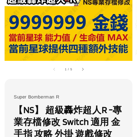
1
/
5
Super Bomberman R
【NS】 超級轟炸超人R -專
業存檔修改 Switch 適用 金
手指 攻略 外掛 遊戲修改