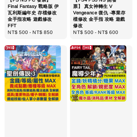
Final Fantasy 戰略版 伊
票】 真女神轉生 V
瓦利斯編年史 存檔修改
Vengeance 復仇 -專業存
金手指攻略 遊戲修改
檔修改 金手指 攻略 遊戲
FFT
修改
Regular
NT$ 500
-
NT$ 850
Regular
NT$ 500
-
NT$ 600
price
price