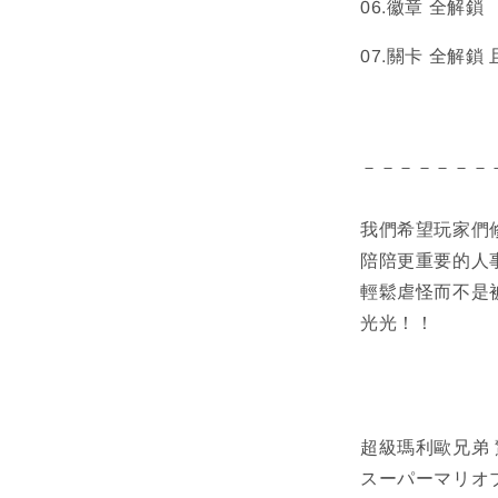
06.徽章 全解鎖
07.關卡 全解鎖
－－－－－－－
我們希望玩家們
陪陪更重要的人
輕鬆虐怪而不是
光光！！
超級瑪利歐兄弟 
スーパーマリオ