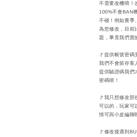
不需要改機唷！
100%不會BA
不碰！例如賽季
為您修改，目前
題，畢竟我們賣
🚩提供帳號密碼
我們不會留存客人
提供驗證碼我們
密碼唷！
🚩我只想修改
可以的，玩家可
情可與小皮編聊
🚩修改後遇到B