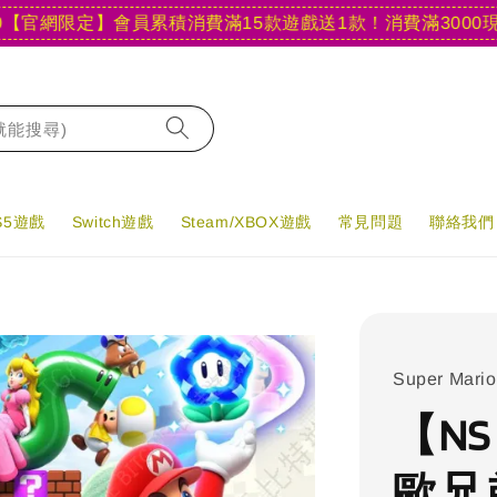
網限定】會員累積消費滿15款遊戲送1款！
消費滿3000現折40
字就能搜尋)
PS5遊戲
Switch遊戲
Steam/XBOX遊戲
常見問題
聯絡我們
Super Mario
【N
歐兄