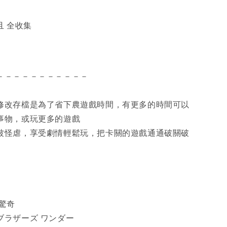
 且 全收集
－－－－－－－－－－－
修改存檔是為了省下農遊戲時間，有更多的時間可以
事物，或玩更多的遊戲
被怪虐，享受劇情輕鬆玩，把卡關的遊戲通通破關破
驚奇
ブラザーズ ワンダー