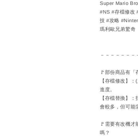
Super Mario Br
#NS #存檔修改
技 #攻略 #Ninte
瑪利歐兄弟驚奇
－－－－－－－
🚩部份商品有
【存檔修改】：
進度。
【存檔替換】：
會較多，但可能
🚩需要有改機才
嗎？