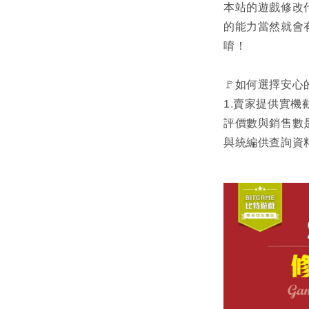
本站的遊戲修改
的能力當然就會
唷！
🚩如何選擇安心
1.賣家提供實機
評價數與銷售數
與統編供查詢資