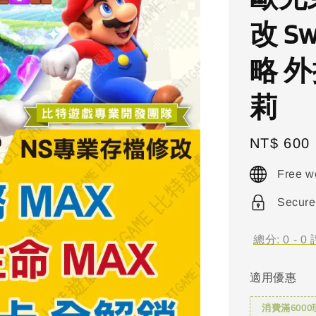
改 S
略 
莉
Regular
NT$ 600
price
Free w
Secure
總分:
0
-
0
適用優惠
消費滿6000