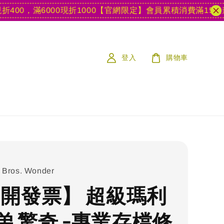
0，滿6000現折1000
【官網限定】會員累積消費滿15款遊戲送
登入
購物車
 Bros. Wonder
S 開發票】 超級瑪利
弟 驚奇 -專業存檔修